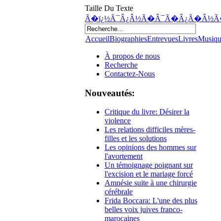
Taille Du Texte
Ã�ï¿½Ã¯Â¿Â½Ã�Â¯Ã�Â¿Ã�Â½Ã
Accueil
Biographies
Entrevues
Livres
Musiq
À propos de nous
Recherche
Contactez-Nous
Nouveautés:
Critique du livre: Désirer la
violence
Les relations difficiles mères-
filles et les solutions
Les opinions des hommes sur
l'avortement
Un témoignage poignant sur
l'excision et le mariage forcé
Amnésie suite à une chirurgie
cérébrale
Frida Boccara: L'une des plus
belles voix juives franco-
marocaines