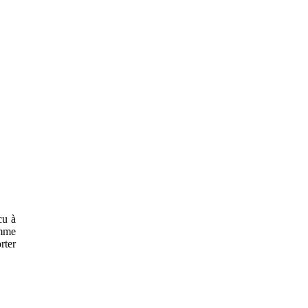
cu à
omme
rter