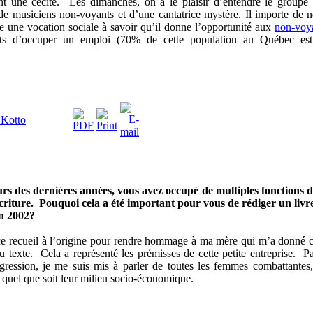
ant une cécité. Les dimanches, on a le plaisir d’entendre le groupe
 musiciens non-voyants et d’une cantatrice mystère. Il importe de n
 une vocation sociale à savoir qu’il donne l’opportunité aux
non-voy
ts d’occuper un emploi (70% de cette population au Québec es
 Kotto
rs des dernières années, vous avez occupé de multiples fonctions 
criture. Pouquoi cela a été important pour vous de rédiger un livr
n 2002?
e recueil à l’origine pour rendre hommage à ma mère qui m’a donné c
u texte. Cela a représenté les prémisses de cette petite entreprise. Pa
igression, je me suis mis à parler de toutes les femmes combattantes,
quel que soit leur milieu socio-économique.