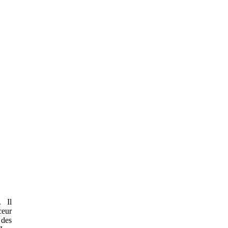
. Il
ceur
 des