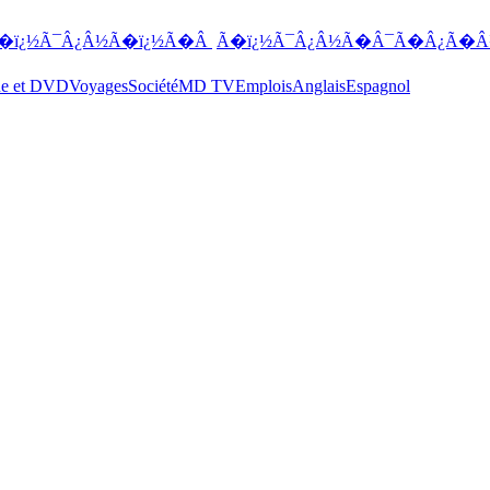
�ï¿½Ã¯Â¿Â½Ã�ï¿½Ã�Â
Ã�ï¿½Ã¯Â¿Â½Ã�Â¯Ã�Â¿Ã�Â
ue et DVD
Voyages
Société
MD TV
Emplois
Anglais
Espagnol