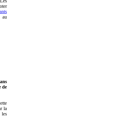
 Les
oter
ants
t au
dans
e de
ette
r la
 les