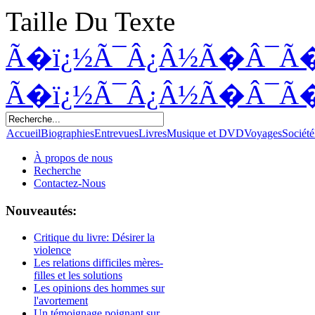
Taille Du Texte
Ã�ï¿½Ã¯Â¿Â½Ã�Â¯Ã
Ã�ï¿½Ã¯Â¿Â½Ã�Â¯Ã
Accueil
Biographies
Entrevues
Livres
Musique et DVD
Voyages
Société
À propos de nous
Recherche
Contactez-Nous
Nouveautés:
Critique du livre: Désirer la
violence
Les relations difficiles mères-
filles et les solutions
Les opinions des hommes sur
l'avortement
Un témoignage poignant sur