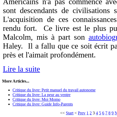
Américains n'a pas commencé avec 
sont descendants de civilisations s
L'acquisition de ces connaissances
rendu fort. Ce livre est le plus pu
Malcolm, mis à part son
autobiog
Haley. Il a fallu que ce soit écrit pa
près et l'aimait profondément.
Lire la suite
More Articles...
Critique du livre: Petit manuel du travail autonome
Critique du livre: La peur au ventre
Critique du livre: Moi Momo
Critique du livre: Guide Info-Parents
<<
Start
<
Prev
1
2
3
4
5
6
7
8
9
N