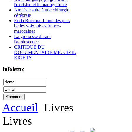
l'excision et le mariage forcé
Amnésie suite à une chirurgie
cérébrale
Frida Boccara: L'une des plus
belles voix juives franco-
marocaines
La grossesse durant
l'adolescence
CRITIQUE DU
DOCUMENTAIRE MR. CIVIL
RIGHTS
Infolettre
Accueil
Livres
Livres