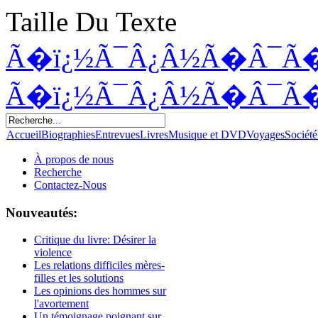
Taille Du Texte
Ã�ï¿½Ã¯Â¿Â½Ã�Â¯Ã
Ã�ï¿½Ã¯Â¿Â½Ã�Â¯Ã
Accueil
Biographies
Entrevues
Livres
Musique et DVD
Voyages
Société
À propos de nous
Recherche
Contactez-Nous
Nouveautés:
Critique du livre: Désirer la
violence
Les relations difficiles mères-
filles et les solutions
Les opinions des hommes sur
l'avortement
Un témoignage poignant sur