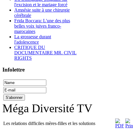
l'excision et le mariage forcé
Amnésie suite à une chirurgie
cérébrale
Frida Boccara: L'une des plus
belles voix juives franco-
marocaines
La grossesse durant
l'adolescence
CRITIQUE DU
DOCUMENTAIRE MR. CIVIL
RIGHTS
Infolettre
Méga Diversité TV
Les relations difficiles mères-filles et les solutions