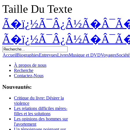
Taille Du Texte
Ã�ï¿½Ã¯Â¿Â½Ã�Â¯Ã
Ã�ï¿½Ã¯Â¿Â½Ã�Â¯Ã
Accueil
Biographies
Entrevues
Livres
Musique et DVD
Voyages
Société
À propos de nous
Recherche
Contactez-Nous
Nouveautés:
Critique du livre: Désirer la
violence
Les relations difficiles mères-
filles et les solutions
Les opinions des hommes sur
l'avortement
Un témoignage poignant sur