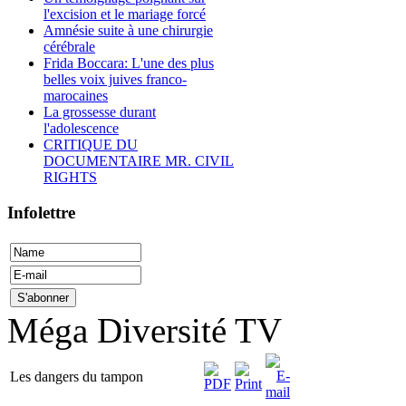
l'excision et le mariage forcé
Amnésie suite à une chirurgie
cérébrale
Frida Boccara: L'une des plus
belles voix juives franco-
marocaines
La grossesse durant
l'adolescence
CRITIQUE DU
DOCUMENTAIRE MR. CIVIL
RIGHTS
Infolettre
Méga Diversité TV
Les dangers du tampon