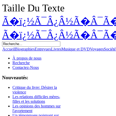
Taille Du Texte
Ã�ï¿½Ã¯Â¿Â½Ã�Â¯Ã
Ã�ï¿½Ã¯Â¿Â½Ã�Â¯Ã
Accueil
Biographies
Entrevues
Livres
Musique et DVD
Voyages
Société
À propos de nous
Recherche
Contactez-Nous
Nouveautés:
Critique du livre: Désirer la
violence
Les relations difficiles mères-
filles et les solutions
Les opinions des hommes sur
l'avortement
Un témoignage poignant sur