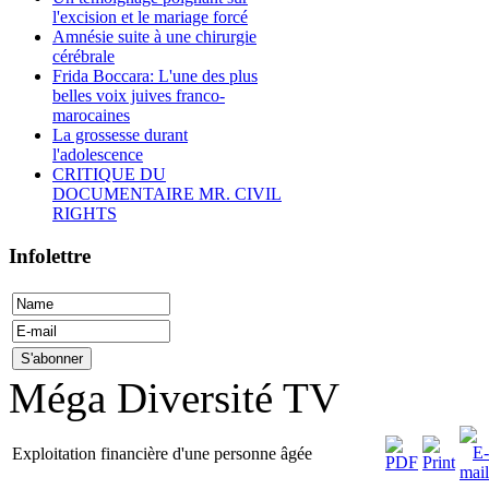
l'excision et le mariage forcé
Amnésie suite à une chirurgie
cérébrale
Frida Boccara: L'une des plus
belles voix juives franco-
marocaines
La grossesse durant
l'adolescence
CRITIQUE DU
DOCUMENTAIRE MR. CIVIL
RIGHTS
Infolettre
Méga Diversité TV
Exploitation financière d'une personne âgée