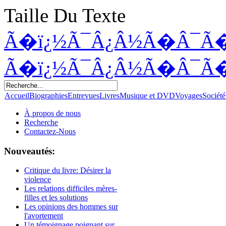
Taille Du Texte
Ã�ï¿½Ã¯Â¿Â½Ã�Â¯Ã
Ã�ï¿½Ã¯Â¿Â½Ã�Â¯Ã
Accueil
Biographies
Entrevues
Livres
Musique et DVD
Voyages
Société
À propos de nous
Recherche
Contactez-Nous
Nouveautés:
Critique du livre: Désirer la
violence
Les relations difficiles mères-
filles et les solutions
Les opinions des hommes sur
l'avortement
Un témoignage poignant sur