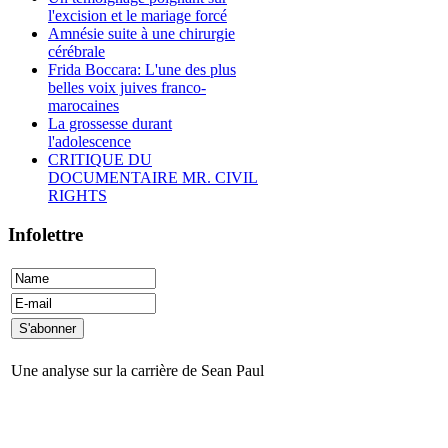
l'excision et le mariage forcé
Amnésie suite à une chirurgie
cérébrale
Frida Boccara: L'une des plus
belles voix juives franco-
marocaines
La grossesse durant
l'adolescence
CRITIQUE DU
DOCUMENTAIRE MR. CIVIL
RIGHTS
Infolettre
Une analyse sur la carrière de Sean Paul