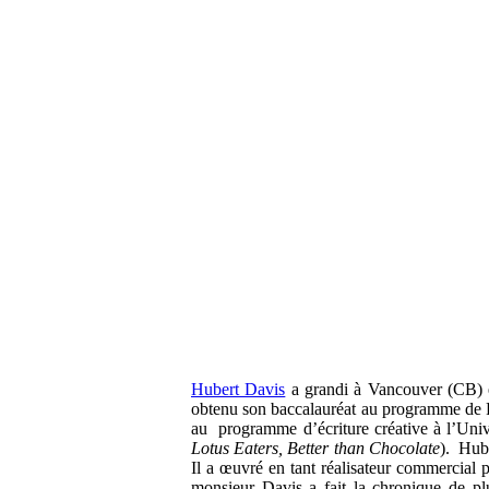
Hubert Davis
a grandi à Vancouver (CB) et
obtenu son baccalauréat au programme de F
au programme d’écriture créative à l’Uni
Lotus Eaters, Better than Chocolate
). Hube
Il a œuvré en tant réalisateur commercia
monsieur Davis a fait la chronique de pl