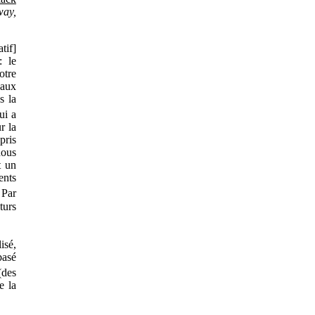
way,
tif]
: le
otre
 aux
s la
ui a
r la
pris
nous
t un
ents
 Par
turs
isé,
basé
(des
e la