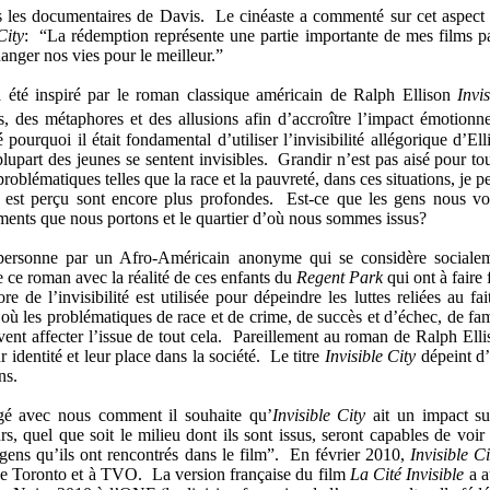
s les documentaires de Davis. Le cinéaste a commenté sur cet aspect
City
: “La rédemption représente une partie importante de mes films p
changer nos vies pour le meilleur.”
 été inspiré par le roman classique américain de Ralph Ellison
Invis
 des métaphores et des allusions afin d’accroître l’impact émotionne
 pourquoi il était fondamental d’utiliser l’invisibilité allégorique d’Ell
upart des jeunes se sentent invisibles. Grandir n’est pas aisé pour tou
roblématiques telles que la race et la pauvreté, dans ces situations, je p
on est perçu sont encore plus profondes. Est-ce que les gens nous vo
ements que nous portons et le quartier d’où nous sommes issus?
personne par un Afro-Américain anonyme qui se considère sociale
 ce roman avec la réalité de ces enfants du
Regent Park
qui ont à faire 
e de l’invisibilité est utilisée pour dépeindre les luttes reliées au fai
 où les problématiques de race et de crime, de succès et d’échec, de fam
ent affecter l’issue de tout cela. Pareillement au roman de Ralph Elli
 identité et leur place dans la société. Le titre
Invisible City
dépeint d
ns.
agé avec nous comment il souhaite qu’
Invisible City
ait un impact su
s, quel que soit le milieu dont ils sont issus, seront capables de voir
gens qu’ils ont rencontrés dans le film”. En février 2010,
Invisible Ci
de Toronto et à TVO. La version française du film
La Cité Invisible
a a