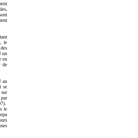
ment
les,
sont
ment
 tant
, le
 des
é un
e en
r de
é au
i se
 sur
 par
07).
s le
eepa
ours
oses