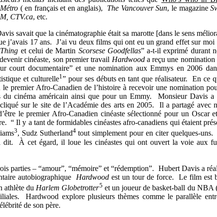
l
Métro
( en français et en anglais),
The Vancouver Sun
, le magazine
S
M, CTV.ca
, etc.
is savait que la cinématographie était sa marotte [dans le sens méliora
que j’avais 17 ans. J’ai vu deux films qui ont eu un grand effet sur moi 
 Thing
et celui de Martin
Scorsese Goodfellas
” a-t-il exprimé durant n
devenir cinéaste, son premier travail
Hardwood
a reçu une nomination
leur court documentaire” et une nomination aux Emmys en 2006 dan
1
tique et culturelle
” pour ses débuts en tant que réalisateur. En ce q
u le premier Afro-Canadien de l’histoire à recevoir une nomination pou
ces du cinéma américain ainsi que pour un Emmy. Monsieur Davis a 
cliqué sur le site de l’Académie des arts en 2005. Il a partagé avec 
 d’être le premier Afro-Canadien cinéaste sélectionné pour un Oscar e
“ Il y a tant de formidables cinéastes afro-canadiens qui étaient prés
3
4
liams
, Sudz Sutherland
tout simplement pour en citer quelques-uns.
 dit. À cet égard, il loue les cinéastes qui ont ouvert la voie aux fu
trois parties – “amour”, “mémoire” et “rédemption”. Hubert Davis a réal
entaire autobiographique
Hardwood
est un tour de force. Le film est 
5
n athlète du
Harlem Globetrotter
et un joueur de basket-ball du NBA 
miliales. Hardwood explore plusieurs thèmes comme le parallèle entr
célébrité de son père.