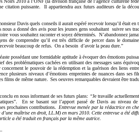
es Noirs 2010 à l’ONF (la division française de l’agence culturelle fédé
e citation puissante. Il appartiendra aux futurs auditeurs de la décou
ieur Davis quels conseils il aurait espéré recevoir lorsqu’il était en t
 nous a donné des avis pour les jeunes gens souhaitant suivre ses tra
stoire vous souhaitez raconter et soyez déterminés. N’abandonnez jama
gens de comprendre qu’il est très difficile de percer dans le domain
 recevoir beaucoup de refus. On a besoin d’avoir la peau dure.”
néaste possédant une formidable aptitude à évoquer des émotions puissa
lief des problématiques cachées en utilisant des messages sans équivo
y
concernent le pouvoir de la rédemption et la guérison des liens entre
nce plusieurs niveaux d’émotions empreintes de nuances dans ses fi
es films de même nature. Ses oeuvres remarquables devraient être tradu
conclu en nous informant de ses futurs plans: “Je travaille actuellement
matiques”. En se basant sur l’apport passé de Davis au niveau de
ses prochaines contributions.
Entrevue menée par la rédactrice en che
 d’une maîtrise en droit, LL.M) en mars 2010. Cette entrevue a été diff
rticle a été traduit en français par la même autrice.
_