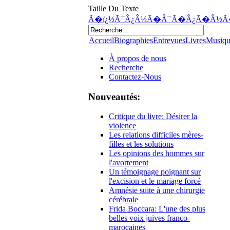
Taille Du Texte
Ã�ï¿½Ã¯Â¿Â½Ã�Â¯Ã�Â¿Ã�Â½Ã
Accueil
Biographies
Entrevues
Livres
Musiq
À propos de nous
Recherche
Contactez-Nous
Nouveautés:
Critique du livre: Désirer la
violence
Les relations difficiles mères-
filles et les solutions
Les opinions des hommes sur
l'avortement
Un témoignage poignant sur
l'excision et le mariage forcé
Amnésie suite à une chirurgie
cérébrale
Frida Boccara: L'une des plus
belles voix juives franco-
marocaines