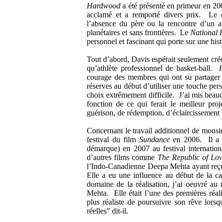
Hardwood
a été présenté en primeur en 2004
acclamé et a remporté divers prix. Le d
l’absence du père ou la rencontre d’un 
planétaires et sans frontières. Le
National 
personnel et fascinant qui porte sur une his
Tout d’abord, Davis espérait seulement cré
qu’athlète professionnel de basket-ball.
courage des membres qui ont su partager 
réserves au début d’utiliser une touche pe
choix extrêmement difficile. J’ai mis beau
fonction de ce qui ferait le meilleur pro
guérison, de rédemption, d’éclaircissement 
Concernant le travail additionnel de monsi
festival du film
Sundance
en 2006. Il a r
démarque) en 2007 au festival internatio
d’autres films comme
The Republic of Lo
l’Indo-Canadienne Deepa Mehta ayant reç
Elle a eu une influence au début de la 
domaine de la réalisation, j’ai oeuvré au
Mehta. Elle était l’une des premières réali
plus réaliste de poursuivre son rêve lors
réelles” dit-il.