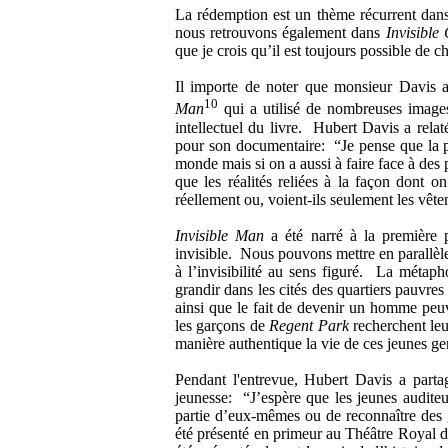
La rédemption est un thème récurrent dan
nous retrouvons également dans
Invisible 
que je crois qu’il est toujours possible de 
Il importe de noter que monsieur Davis a
10
Man
qui a utilisé de nombreuses images,
intellectuel du livre. Hubert Davis a relaté
pour son documentaire: “Je pense que la pl
monde mais si on a aussi à faire face à des p
que les réalités reliées à la façon dont 
réellement ou, voient-ils seulement les vêt
Invisible Man
a été narré à la première 
invisible. Nous pouvons mettre en parallèle
à l’invisibilité au sens figuré. La métaphor
grandir dans les cités des quartiers pauvres
ainsi que le fait de devenir un homme peuv
les garçons de
Regent Park
recherchent leur
manière authentique la vie de ces jeunes ge
Pendant l'entrevue, Hubert Davis a part
jeunesse: “J’espère que les jeunes auditeur
partie d’eux-mêmes ou de reconnaître des 
été présenté en primeur au Théâtre Royal 