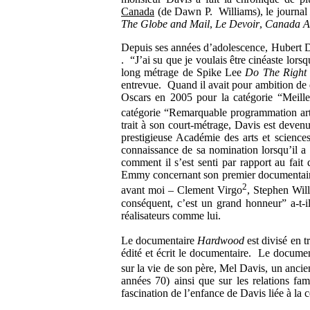
Canada
(de Dawn P. Williams), le journa
The Globe and Mail
,
Le Devoir
,
Canada A
Depuis ses années d’adolescence, Hubert Dav
. “J’ai su que je voulais être cinéaste lors
long métrage de Spike Lee
Do The Right
entrevue. Quand il avait pour ambition de 
Oscars en 2005 pour la catégorie “Meil
catégorie “Remarquable programmation artis
trait à son court-métrage, Davis est deven
prestigieuse Académie des arts et scien
connaissance de sa nomination lorsqu’il a 
comment il s’est senti par rapport au fait
Emmy concernant son premier documentaire. 
2
avant moi – Clement Virgo
, Stephen Wil
conséquent, c’est un grand honneur” a-t-il
réalisateurs comme lui.
Le documentaire
Hardwood
est divisé en 
édité et écrit le documentaire. Le docum
sur la vie de son père, Mel Davis, un ancie
années 70) ainsi que sur les relations fa
fascination de l’enfance de Davis liée à la 