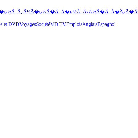
�ï¿½Ã¯Â¿Â½Ã�ï¿½Ã�Â
Ã�ï¿½Ã¯Â¿Â½Ã�Â¯Ã�Â¿Ã�Â
ue et DVD
Voyages
Société
MD TV
Emplois
Anglais
Espagnol