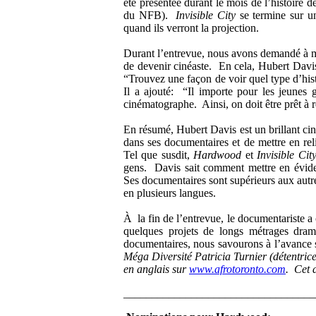
été présentée durant le mois de l’histoire d
du NFB).
Invisible City
se termine sur un
quand ils verront la projection.
Durant l’entrevue, nous avons demandé à mons
de devenir cinéaste. En cela, Hubert Davis
“Trouvez une façon de voir quel type d’hi
Il a ajouté: “Il importe pour les jeunes 
cinématographe. Ainsi, on doit être prêt à
En résumé, Hubert Davis est un brillant ci
dans ses documentaires et de mettre en re
Tel que susdit,
Hardwood
et
Invisible Cit
gens. Davis sait comment mettre en évide
Ses documentaires sont supérieurs aux autr
en plusieurs langues.
À la fin de l’entrevue, le documentariste a 
quelques projets de longs métrages dra
documentaires, nous savourons à l’avance 
Méga Diversité Patricia Turnier (détentrice
en anglais sur
www.afrotoronto.com
. Cet a
__________________________________