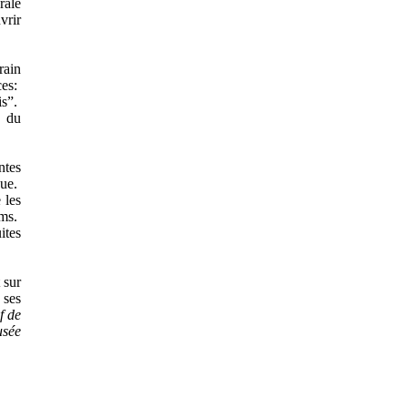
rale
vrir
rain
ces:
is”.
e du
ntes
que.
 les
lms.
ites
 sur
 ses
f de
usée