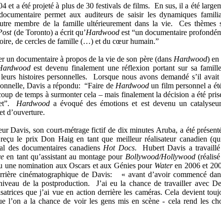
 et a été projeté à plus de 30 festivals de films. En sus, il a été large
ocumentaire permet aux auditeurs de saisir les dynamiques familia
autre membre de la famille ultérieurement dans la vie. Ces thèmes 
Post
(de Toronto) a écrit qu’
Hardwood
est “un documentaire profondé
toire, de cercles de famille (…) et du cœur humain.”
er un documentaire à propos de la vie de son père (dans
Hardwood
) en
Hardwood
est devenu finalement une réflexion portant sur sa famille
leurs histoires personnelles. Lorsque nous avons demandé s’il avait
rsonnelle, Davis a répondu: “Faire de
Hardwood
un film personnel a ét
coup de temps à surmonter cela – mais finalement la décision a été pris
jet”.
Hardwood
a évoqué des émotions et est devenu un catalyseu
et d’ouverture.
eur Davis, son court-métrage fictif de dix minutes Aruba, a été présent
eçu le prix Don Haig en tant que meilleur réalisateur canadien (qu
nal des documentaires canadiens
Hot Docs
. Hubert Davis a travaillé
ve
en tant qu’assistant au montage pour
Bollywood/Hollywood
(réalisé
u une nomination aux Oscars et aux Génies pour
Water
en 2006 et 20
carrière cinématographique de Davis: « avant d’avoir commencé dan
 niveau de la postproduction. J’ai eu la chance de travailler avec D
satrices que j’ai vue en action derrière les caméras. Cela devient touj
que l’on a la chance de voir les gens mis en scène - cela rend les ch