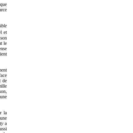
 que
arce
ible
l et
ison
t le
ense
ient
ment
face
t de
ille
son,
’une
r la
 une
ty
a
ussi