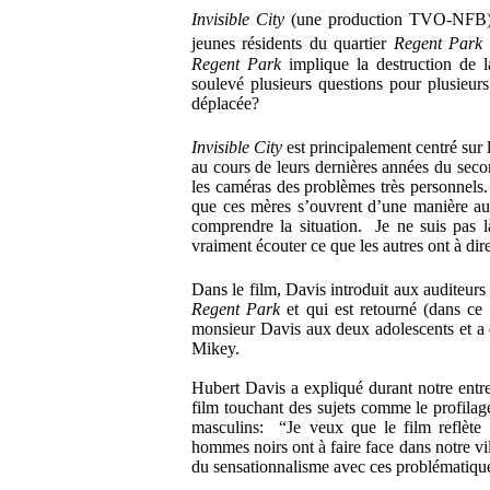
Invisible City
(une production TVO-NFB) e
jeunes résidents du quartier
Regent Park
Regent Park
implique la destruction de 
soulevé plusieurs questions pour plusieur
déplacée?
Invisible City
est principalement centré sur
au cours de leurs dernières années du seco
les caméras des problèmes très personnels
que ces mères s’ouvrent d’une manière aus
comprendre la situation. Je ne suis pas l
vraiment écouter ce que les autres ont à dir
Dans le film, Davis introduit aux auditeu
Regent Park
et qui est retourné (dans ce
monsieur Davis aux deux adolescents et a é
Mikey.
Hubert Davis a expliqué durant notre entrev
film touchant des sujets comme le profilag
masculins: “Je veux que le film reflète
hommes noirs ont à faire face dans notre vi
du sensationnalisme avec ces problématiqu