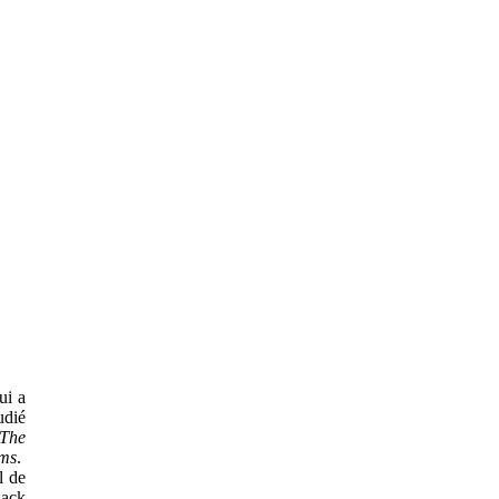
ui a
udié
The
lms
.
l de
lack