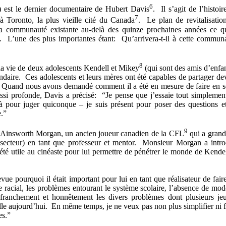
6
st le dernier documentaire de Hubert Davis
. Il s’agit de l’histoir
7
à Toronto, la plus vieille cité du Canada
. Le plan de revitalisatio
la communauté existante au-delà des quinze prochaines années ce q
s. L’une des plus importantes étant: Qu’arrivera-t-il à cette commun
8
 la vie de deux adolescents Kendell et Mikey
(qui sont des amis d’enfa
ndaire. Ces adolescents et leurs mères ont été capables de partager de
. Quand nous avons demandé comment il a été en mesure de faire en s
si profonde, Davis a précisé: “Je pense que j’essaie tout simplemen
à pour juger quiconque – je suis présent pour poser des questions e
e.”
9
rs Ainsworth Morgan, un ancien joueur canadien de la CFL
qui a grand
 secteur) en tant que professeur et mentor. Monsieur Morgan a intro
té utile au cinéaste pour lui permettre de pénétrer le monde de Kendel
ue pourquoi il était important pour lui en tant que réalisateur de fair
e racial, les problèmes entourant le système scolaire, l’absence de mod
 franchement et honnêtement les divers problèmes dont plusieurs je
lle aujourd’hui. En même temps, je ne veux pas non plus simplifier ni f
es.”