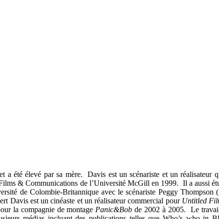
 a été élevé par sa mère. Davis est un scénariste et un réalisateur q
ilms & Communications de l’Université McGill en 1999. Il a aussi ét
versité de Colombie-Britannique avec le scénariste Peggy Thompson (
rt Davis est un cinéaste et un réalisateur commercial pour
Untitled Fi
l pour la compagnie de montage
Panic&Bob
de 2002 à 2005. Le travai
usieurs médias incluant des publications telles que
Who’s who in B