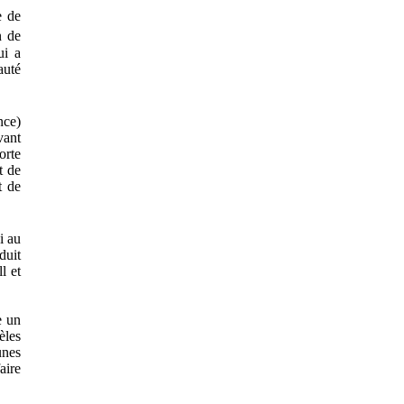
e de
n de
ui a
auté
nce)
vant
orte
t de
t de
i au
duit
l et
e un
èles
unes
aire