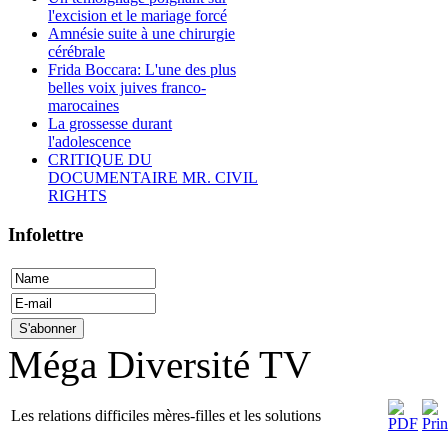
l'excision et le mariage forcé
Amnésie suite à une chirurgie
cérébrale
Frida Boccara: L'une des plus
belles voix juives franco-
marocaines
La grossesse durant
l'adolescence
CRITIQUE DU
DOCUMENTAIRE MR. CIVIL
RIGHTS
Infolettre
Méga Diversité TV
Les relations difficiles mères-filles et les solutions