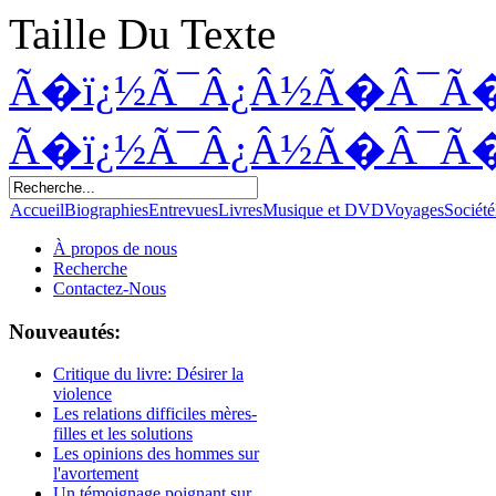
Taille Du Texte
Ã�ï¿½Ã¯Â¿Â½Ã�Â¯Ã
Ã�ï¿½Ã¯Â¿Â½Ã�Â¯Ã
Accueil
Biographies
Entrevues
Livres
Musique et DVD
Voyages
Société
À propos de nous
Recherche
Contactez-Nous
Nouveautés:
Critique du livre: Désirer la
violence
Les relations difficiles mères-
filles et les solutions
Les opinions des hommes sur
l'avortement
Un témoignage poignant sur