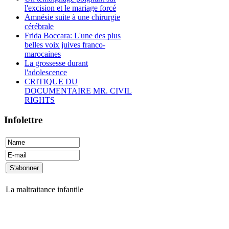
l'excision et le mariage forcé
Amnésie suite à une chirurgie
cérébrale
Frida Boccara: L'une des plus
belles voix juives franco-
marocaines
La grossesse durant
l'adolescence
CRITIQUE DU
DOCUMENTAIRE MR. CIVIL
RIGHTS
Infolettre
La maltraitance infantile