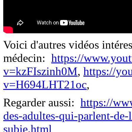
Voici d'autres vidéos intéres
médecin:
https://www.you
v=kzFIszinh0M
,
https://y
v=H694LHT21oc
,
Regarder aussi:
https://ww
des-adultes-qui-parlent-de-l
subie.html