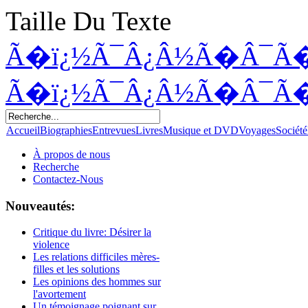
Taille Du Texte
Ã�ï¿½Ã¯Â¿Â½Ã�Â¯Ã
Ã�ï¿½Ã¯Â¿Â½Ã�Â¯Ã
Accueil
Biographies
Entrevues
Livres
Musique et DVD
Voyages
Société
À propos de nous
Recherche
Contactez-Nous
Nouveautés:
Critique du livre: Désirer la
violence
Les relations difficiles mères-
filles et les solutions
Les opinions des hommes sur
l'avortement
Un témoignage poignant sur