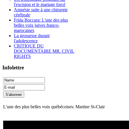
l'excision et le mariage forcé
Amnésie suite à une chirurgie
cérébrale
Frida Boccara: L'une des plus
belles voix juives franco-
marocaines
La grossesse durant
l'adolescence
CRITIQUE DU
DOCUMENTAIRE MR. CIVIL
RIGHTS
Infolettre
L'une des plus belles voix québécoises: Martine St-Clair