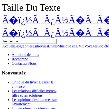
Taille Du Texte
Ã�ï¿½Ã¯Â¿Â½Ã�Â¯Ã
Ã�ï¿½Ã¯Â¿Â½Ã�Â¯Ã
Accueil
Biographies
Entrevues
Livres
Musique et DVD
Voyages
Société
À propos de nous
Recherche
Contactez-Nous
Nouveautés:
Critique du livre: Désirer la
violence
Les relations difficiles mères-
filles et les solutions
Les opinions des hommes sur
l'avortement
Un témoignage poignant sur