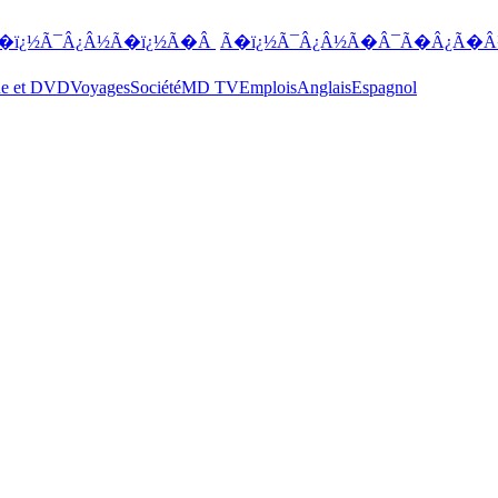
�ï¿½Ã¯Â¿Â½Ã�ï¿½Ã�Â
Ã�ï¿½Ã¯Â¿Â½Ã�Â¯Ã�Â¿Ã�Â
ue et DVD
Voyages
Société
MD TV
Emplois
Anglais
Espagnol