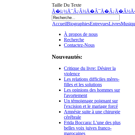
Taille Du Texte
Ã�ï¿½Ã¯Â¿Â½Ã�Â¯Ã�Â¿Ã�Â½Ã
Accueil
Biographies
Entrevues
Livres
Musiq
À propos de nous
Recherche
Contactez-Nous
Nouveautés:
Critique du livre: Désirer la
violence
Les relations difficiles mères-
filles et les solutions
Les opinions des hommes sur
l'avortement
Un témoignage poignant sur
l'excision et le mariage forcé
Amnésie suite à une chirurgie
cérébrale
Frida Boccara: L'une des plus
belles voix juives franco-
marocaines