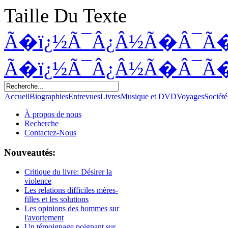
Taille Du Texte
Ã�ï¿½Ã¯Â¿Â½Ã�Â¯Ã
Ã�ï¿½Ã¯Â¿Â½Ã�Â¯Ã
Accueil
Biographies
Entrevues
Livres
Musique et DVD
Voyages
Société
À propos de nous
Recherche
Contactez-Nous
Nouveautés:
Critique du livre: Désirer la
violence
Les relations difficiles mères-
filles et les solutions
Les opinions des hommes sur
l'avortement
Un témoignage poignant sur