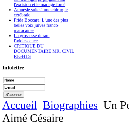
l'excision et le mariage forcé
Amnésie suite à une chirurgie
cérébrale
Frida Boccara: L'une des plus
belles voix juives franco-
marocaines
La grossesse durant
l'adolescence
CRITIQUE DU
DOCUMENTAIRE MR. CIVIL
RIGHTS
Infolettre
Accueil
Biographies
Un Po
Aimé Césaire