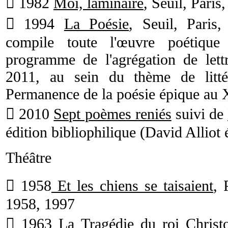
 1982
Moi, laminaire
, Seuil, Paris
 1994
La Poésie
, Seuil, Paris
compile toute l'œuvre poétique 
programme de l'agrégation de let
2011, au sein du thème de littér
Permanence de la poésie épique au 
 2010
Sept poèmes reniés
suivi de
édition bibliophilique (David Alliot 
Théâtre
 1958
Et les chiens se taisaient
, 
1958, 1997
 1963
La Tragédie du roi Christ