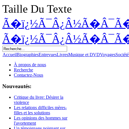
Taille Du Texte
Ã�ï¿½Ã¯Â¿Â½Ã�Â¯Ã
Ã�ï¿½Ã¯Â¿Â½Ã�Â¯Ã
Accueil
Biographies
Entrevues
Livres
Musique et DVD
Voyages
Société
À propos de nous
Recherche
Contactez-Nous
Nouveautés:
Critique du livre: Désirer la
violence
Les relations difficiles mères-
filles et les solutions
Les opinions des hommes sur
l'avortement
Un témoignage poignant sur