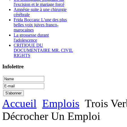
l'excision et le mariage forcé
Amnésie suite à une chirurgie
cérébrale
Frida Boccara: L'une des plus
belles voix juives franco-
marocaines
La grossesse durant
l'adolescence
CRITIQUE DU
DOCUMENTAIRE MR. CIVIL
RIGHTS
Infolettre
Accueil
Emplois
Trois Ver
Décrocher Un Emploi