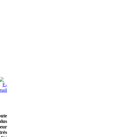
oute
lus
leur
trés