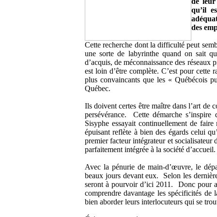
de leur
qu’il e
adéquat
des emp
Cette recherche dont la difficulté peut se
une sorte de labyrinthe quand on sait q
d’acquis, de méconnaissance des réseaux profe
est loin d’être complète. C’est pour cette 
plus convaincants que les « Québécois pur
Québec.
Ils doivent certes être maître dans l’art 
persévérance. Cette démarche s’inspire
Sisyphe essayait continuellement de faire
épuisant reflète à bien des égards celui q
premier facteur intégrateur et socialisateur
parfaitement intégrée à la société d’accueil.
Avec la pénurie de main-d’œuvre, le dépar
beaux jours devant eux. Selon les derniè
seront à pourvoir d’ici 2011. Donc pour av
comprendre davantage les spécificités de l
bien aborder leurs interlocuteurs qui se tro