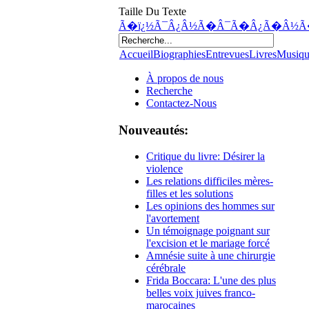
Taille Du Texte
Ã�ï¿½Ã¯Â¿Â½Ã�Â¯Ã�Â¿Ã�Â½Ã
Accueil
Biographies
Entrevues
Livres
Musiq
À propos de nous
Recherche
Contactez-Nous
Nouveautés:
Critique du livre: Désirer la
violence
Les relations difficiles mères-
filles et les solutions
Les opinions des hommes sur
l'avortement
Un témoignage poignant sur
l'excision et le mariage forcé
Amnésie suite à une chirurgie
cérébrale
Frida Boccara: L'une des plus
belles voix juives franco-
marocaines