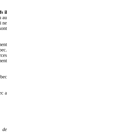
s il
u au
i ne
sont
ment
bec.
rces
ment
ébec
ec a
e de