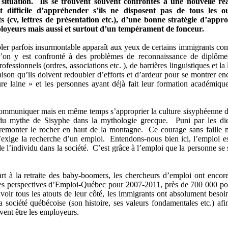
 situation. Ils se trouvent souvent confrontés à une nouvelle réa
st difficile d’appréhender s’ils ne disposent pas de tous les ou
s (cv, lettres de présentation etc.), d’une bonne stratégie d’appr
loyeurs mais aussi et surtout d’un tempérament de fonceur.
mbler parfois insurmontable apparaît aux yeux de certains immigrants c
u’on y est confronté à des problèmes de reconnaissance de diplôme
ssionnels (ordres, associations etc. ), de barrières linguistiques et la l
raison qu’ils doivent redoubler d’efforts et d’ardeur pour se montrer en
e laine » et les personnes ayant déjà fait leur formation académiqu
de communiquer mais en même temps s’approprier la culture sisyphéenne d
 du mythe de Sisyphe dans la mythologie grecque. Puni par les di
 remonter le rocher en haut de la montagne. Ce courage sans faille 
u’exige la recherche d’un emploi. Entendons-nous bien ici, l’emploi es
 de l’individu dans la société. C’est grâce à l’emploi que la personne se 
t à la retraite des baby-boomers, les chercheurs d’emploi ont encor
res perspectives d’Emploi-Québec pour 2007-2011, près de 700 000 po
oir tous les atouts de leur côté, les immigrants ont absolument besoi
a société québécoise (son histoire, ses valeurs fondamentales etc.) afi
uvent être les employeurs.