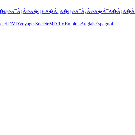
�ï¿½Ã¯Â¿Â½Ã�ï¿½Ã�Â
Ã�ï¿½Ã¯Â¿Â½Ã�Â¯Ã�Â¿Ã�Â
ue et DVD
Voyages
Société
MD TV
Emplois
Anglais
Espagnol