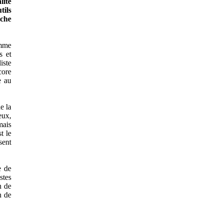
lité
tils
oche
omme
s et
iste
core
e au
e la
eux,
mais
t le
sent
e de
stes
n de
n de