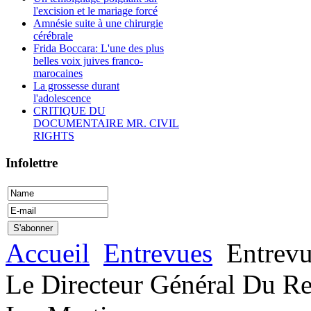
l'excision et le mariage forcé
Amnésie suite à une chirurgie
cérébrale
Frida Boccara: L'une des plus
belles voix juives franco-
marocaines
La grossesse durant
l'adolescence
CRITIQUE DU
DOCUMENTAIRE MR. CIVIL
RIGHTS
Infolettre
Accueil
Entrevues
Entrevu
Le Directeur Général Du Res