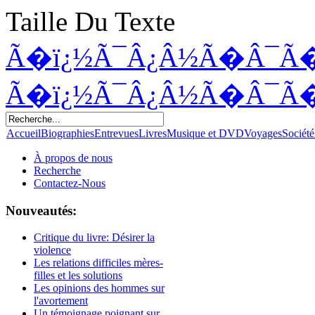
Taille Du Texte
Ã�ï¿½Ã¯Â¿Â½Ã�Â¯Ã
Ã�ï¿½Ã¯Â¿Â½Ã�Â¯Ã
Accueil
Biographies
Entrevues
Livres
Musique et DVD
Voyages
Société
À propos de nous
Recherche
Contactez-Nous
Nouveautés:
Critique du livre: Désirer la
violence
Les relations difficiles mères-
filles et les solutions
Les opinions des hommes sur
l'avortement
Un témoignage poignant sur