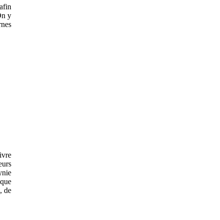
afin
On y
rnes
ivre
eurs
ynie
ique
, de