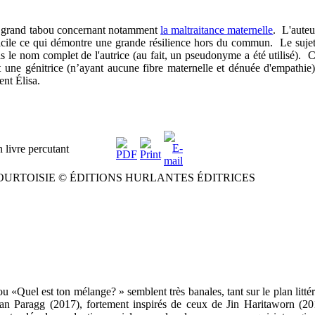
un grand tabou concernant notamment
la maltraitance maternelle
. L'auteu
fficile ce qui démontre une grande résilience hors du commun. Le sujet
s le nom complet de l'autrice (au fait, un pseudonyme a été utilisé). C
t une génitrice (n’ayant aucune fibre maternelle et dénuée d'empathie)
ent Élisa.
livre percutant
UNE COURTOISIE © ÉDITIONS HURLANTES ÉDITRICES
 «Quel est ton mélange? » semblent très banales, tant sur le plan littér
ilian Paragg (2017), fortement inspirés de ceux de Jin Haritaworn (20