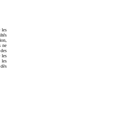
 les
ltés
ion,
s ne
 des
 les
 les
 dès