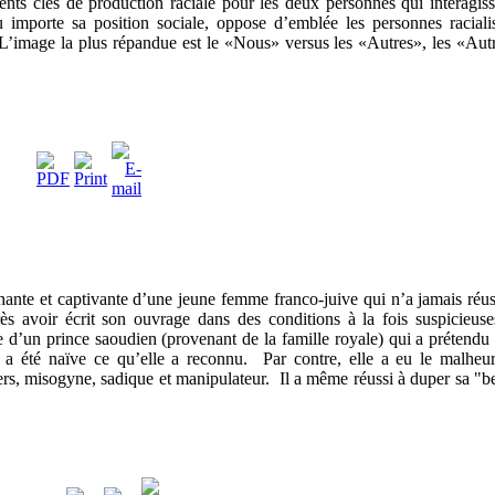
nts clés de production raciale pour les deux personnes qui interagiss
 importe sa position sociale, oppose d’emblée les personnes raciali
 L’image la plus répandue est le «Nous» versus les «Autres», les «Aut
uchante et captivante d’une jeune femme franco-juive qui n’a jamais réus
rès avoir écrit son ouvrage dans des conditions à la fois suspicieuse
d’un prince saoudien (provenant de la famille royale) qui a prétendu 
a été naïve ce qu’elle a reconnu. Par contre, elle a eu le malheu
 misogyne, sadique et manipulateur. Il a même réussi à duper sa "be