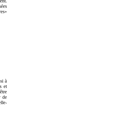
ent.
sées
res»
si à
s et
être
r de
lle-