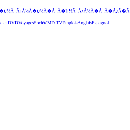
�ï¿½Ã¯Â¿Â½Ã�ï¿½Ã�Â
Ã�ï¿½Ã¯Â¿Â½Ã�Â¯Ã�Â¿Ã�Â
ue et DVD
Voyages
Société
MD TV
Emplois
Anglais
Espagnol