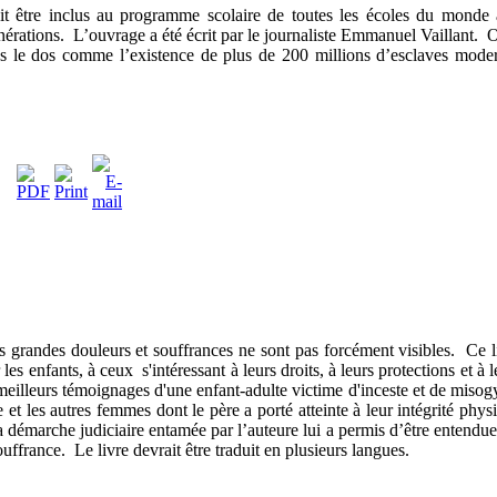
ait être inclus au programme scolaire de toutes les écoles du monde 
énérations. L’ouvrage a été écrit par le journaliste Emmanuel Vaillant. 
ns le dos comme l’existence de plus de 200 millions d’esclaves mode
es grandes douleurs et souffrances ne sont pas forcément visibles. Ce l
es enfants, à ceux s'intéressant à leurs droits, à leurs protections et à l
meilleurs témoignages d'une enfant-adulte victime d'inceste et de misog
le et les autres femmes dont le père a porté atteinte à leur intégrité phys
a démarche judiciaire entamée par l’auteure lui a permis d’être entendue
ouffrance. Le livre devrait être traduit en plusieurs langues.