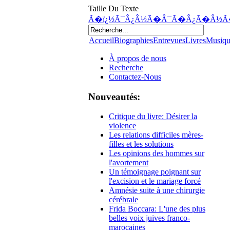
Taille Du Texte
Ã�ï¿½Ã¯Â¿Â½Ã�Â¯Ã�Â¿Ã�Â½Ã
Accueil
Biographies
Entrevues
Livres
Musiq
À propos de nous
Recherche
Contactez-Nous
Nouveautés:
Critique du livre: Désirer la
violence
Les relations difficiles mères-
filles et les solutions
Les opinions des hommes sur
l'avortement
Un témoignage poignant sur
l'excision et le mariage forcé
Amnésie suite à une chirurgie
cérébrale
Frida Boccara: L'une des plus
belles voix juives franco-
marocaines