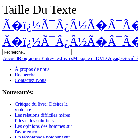
Taille Du Texte
Ã�ï¿½Ã¯Â¿Â½Ã�Â¯Ã
Ã�ï¿½Ã¯Â¿Â½Ã�Â¯Ã
Accueil
Biographies
Entrevues
Livres
Musique et DVD
Voyages
Société
À propos de nous
Recherche
Contactez-Nous
Nouveautés:
Critique du livre: Désirer la
violence
Les relations difficiles mères-
filles et les solutions
Les opinions des hommes sur
l'avortement
Un témoignage poignant sur