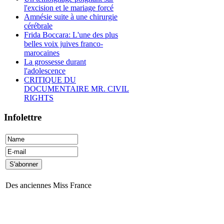
l'excision et le mariage forcé
Amnésie suite à une chirurgie
cérébrale
Frida Boccara: L'une des plus
belles voix juives franco-
marocaines
La grossesse durant
l'adolescence
CRITIQUE DU
DOCUMENTAIRE MR. CIVIL
RIGHTS
Infolettre
Des anciennes Miss France