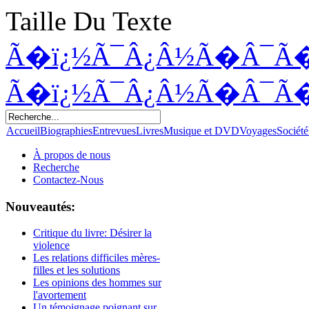
Taille Du Texte
Ã�ï¿½Ã¯Â¿Â½Ã�Â¯Ã
Ã�ï¿½Ã¯Â¿Â½Ã�Â¯Ã
Accueil
Biographies
Entrevues
Livres
Musique et DVD
Voyages
Société
À propos de nous
Recherche
Contactez-Nous
Nouveautés:
Critique du livre: Désirer la
violence
Les relations difficiles mères-
filles et les solutions
Les opinions des hommes sur
l'avortement
Un témoignage poignant sur