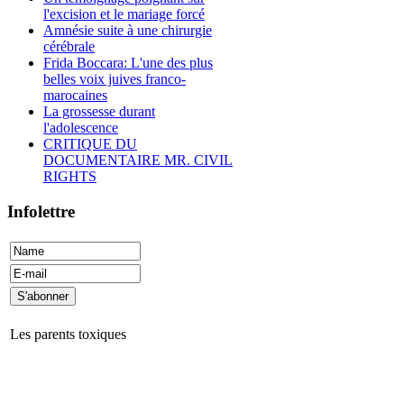
l'excision et le mariage forcé
Amnésie suite à une chirurgie
cérébrale
Frida Boccara: L'une des plus
belles voix juives franco-
marocaines
La grossesse durant
l'adolescence
CRITIQUE DU
DOCUMENTAIRE MR. CIVIL
RIGHTS
Infolettre
Les parents toxiques