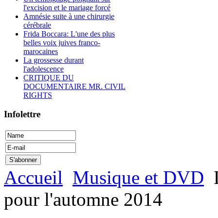
l'excision et le mariage forcé
Amnésie suite à une chirurgie
cérébrale
Frida Boccara: L'une des plus
belles voix juives franco-
marocaines
La grossesse durant
l'adolescence
CRITIQUE DU
DOCUMENTAIRE MR. CIVIL
RIGHTS
Infolettre
Accueil
Musique et DVD
L
pour l'automne 2014