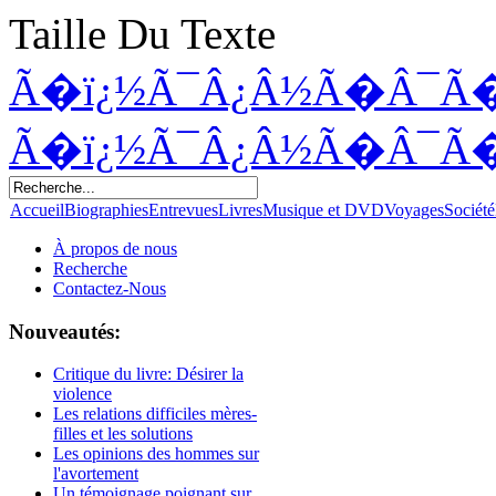
Taille Du Texte
Ã�ï¿½Ã¯Â¿Â½Ã�Â¯Ã
Ã�ï¿½Ã¯Â¿Â½Ã�Â¯Ã
Accueil
Biographies
Entrevues
Livres
Musique et DVD
Voyages
Société
À propos de nous
Recherche
Contactez-Nous
Nouveautés:
Critique du livre: Désirer la
violence
Les relations difficiles mères-
filles et les solutions
Les opinions des hommes sur
l'avortement
Un témoignage poignant sur