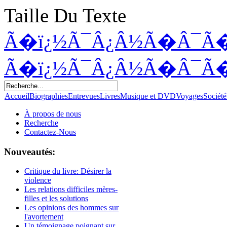
Taille Du Texte
Ã�ï¿½Ã¯Â¿Â½Ã�Â¯Ã
Ã�ï¿½Ã¯Â¿Â½Ã�Â¯Ã
Accueil
Biographies
Entrevues
Livres
Musique et DVD
Voyages
Société
À propos de nous
Recherche
Contactez-Nous
Nouveautés:
Critique du livre: Désirer la
violence
Les relations difficiles mères-
filles et les solutions
Les opinions des hommes sur
l'avortement
Un témoignage poignant sur