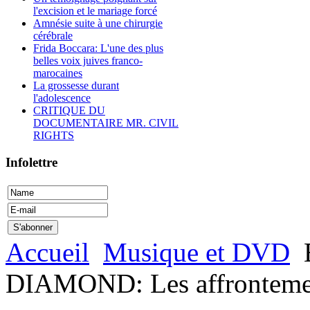
l'excision et le mariage forcé
Amnésie suite à une chirurgie
cérébrale
Frida Boccara: L'une des plus
belles voix juives franco-
marocaines
La grossesse durant
l'adolescence
CRITIQUE DU
DOCUMENTAIRE MR. CIVIL
RIGHTS
Infolettre
Accueil
Musique et DVD
DIAMOND: Les affrontement