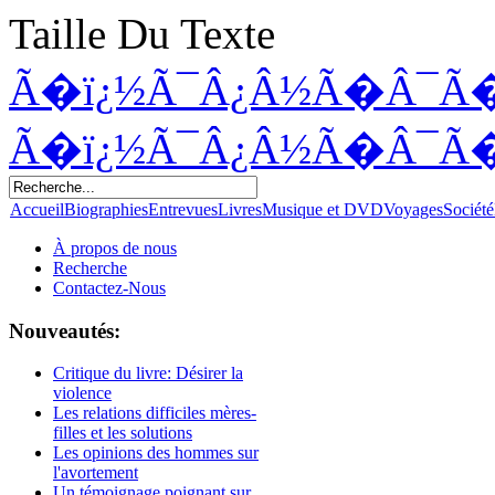
Taille Du Texte
Ã�ï¿½Ã¯Â¿Â½Ã�Â¯Ã
Ã�ï¿½Ã¯Â¿Â½Ã�Â¯Ã
Accueil
Biographies
Entrevues
Livres
Musique et DVD
Voyages
Société
À propos de nous
Recherche
Contactez-Nous
Nouveautés:
Critique du livre: Désirer la
violence
Les relations difficiles mères-
filles et les solutions
Les opinions des hommes sur
l'avortement
Un témoignage poignant sur