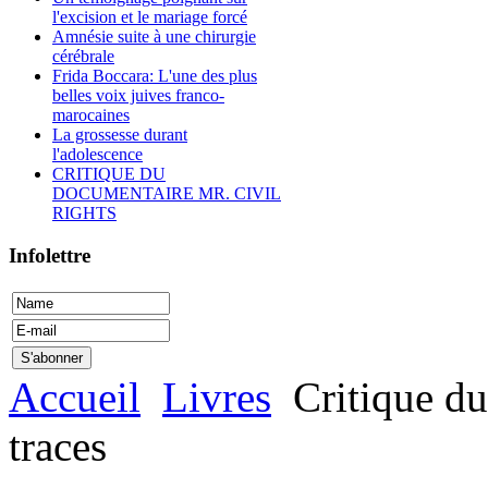
l'excision et le mariage forcé
Amnésie suite à une chirurgie
cérébrale
Frida Boccara: L'une des plus
belles voix juives franco-
marocaines
La grossesse durant
l'adolescence
CRITIQUE DU
DOCUMENTAIRE MR. CIVIL
RIGHTS
Infolettre
Accueil
Livres
Critique du
traces