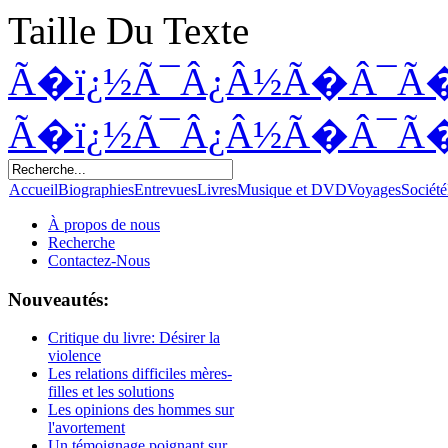
Taille Du Texte
Ã�ï¿½Ã¯Â¿Â½Ã�Â¯Ã
Ã�ï¿½Ã¯Â¿Â½Ã�Â¯Ã
Accueil
Biographies
Entrevues
Livres
Musique et DVD
Voyages
Société
À propos de nous
Recherche
Contactez-Nous
Nouveautés:
Critique du livre: Désirer la
violence
Les relations difficiles mères-
filles et les solutions
Les opinions des hommes sur
l'avortement
Un témoignage poignant sur