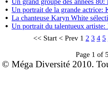
Un grand groupe des années 80: L
Un portrait de la grande actrice:
La chanteuse Karyn White sélec
Un portrait du talentueux artiste
<<
Start
<
Prev
1
2
3
4
5
Page 1 of 
© Méga Diversité 2010. Tous