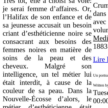
Très tôt, elle a choisi sa voie:
Crum
je serai femme d’affaires. Or,
dans
l’Halifax de son enfance et de
ave
sa jeunesse accusait un besoin
vol
criant d’esthéticienne noire se
Medi
consacrant aux besoins des
1883
femmes noires en matière de
soins de la peau et des
Lire l
cheveux. Malgré son
intelligence, un tel métier lui
Un portra
était interdit, à cause de la
Written b
couleur de sa peau. Dans la
Tues
Nouvelle-Écosse d’alors, le
00:0
métier d’esthéticienne était