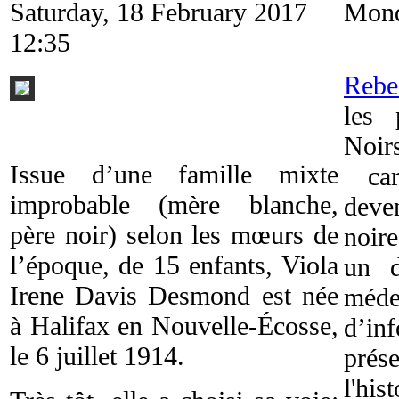
Saturday, 18 February 2017
Mond
12:35
Rebe
les 
Noir
Issue d’une famille mixte
car
improbable (mère blanche,
deve
père noir) selon les mœurs de
noire
l’époque, de 15 enfants, Viola
un d
Irene Davis Desmond est née
méde
à Halifax en Nouvelle-Écosse,
d’i
le 6 juillet 1914.
prés
l'hi