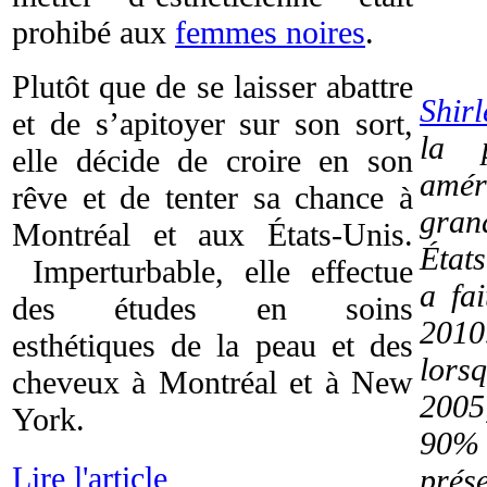
prohibé aux
femmes noires
.
Plutôt que de se laisser abattre
Shir
et de s’apitoyer sur son sort,
la 
elle décide de croire en son
amér
rêve et de tenter sa chance à
gran
Montréal et aux États-Unis.
État
Imperturbable, elle effectue
a fa
des études en soins
2010
esthétiques de la peau et des
lors
cheveux à Montréal et à New
2005
York.
90%
Lire l'article
prés