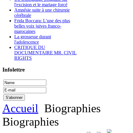
l'excision et le mariage forcé
Amnésie suite à une chirurgie
cérébrale
Frida Boccara: L'une des plus
belles voix juives franco-
marocaines
La grossesse durant
l'adolescence
CRITIQUE DU
DOCUMENTAIRE MR. CIVIL
RIGHTS
Infolettre
Accueil
Biographies
Biographies