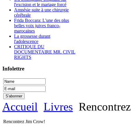
l'excision et le mariage forcé
Amnésie suite à une chirurgie
cérébrale
Frida Boccara: L'une des plus
belles voix juives franco-
marocaines
La grossesse durant
l'adolescence
CRITIQUE DU
DOCUMENTAIRE MR. CIVIL
RIGHTS
Infolettre
Accueil
Livres
Rencontrez
Rencontrez Jim Crow!