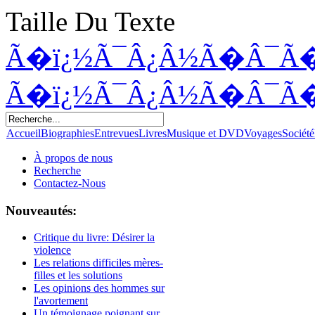
Taille Du Texte
Ã�ï¿½Ã¯Â¿Â½Ã�Â¯Ã
Ã�ï¿½Ã¯Â¿Â½Ã�Â¯Ã
Accueil
Biographies
Entrevues
Livres
Musique et DVD
Voyages
Société
À propos de nous
Recherche
Contactez-Nous
Nouveautés:
Critique du livre: Désirer la
violence
Les relations difficiles mères-
filles et les solutions
Les opinions des hommes sur
l'avortement
Un témoignage poignant sur