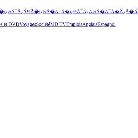
�ï¿½Ã¯Â¿Â½Ã�ï¿½Ã�Â
Ã�ï¿½Ã¯Â¿Â½Ã�Â¯Ã�Â¿Ã�Â
ue et DVD
Voyages
Société
MD TV
Emplois
Anglais
Espagnol