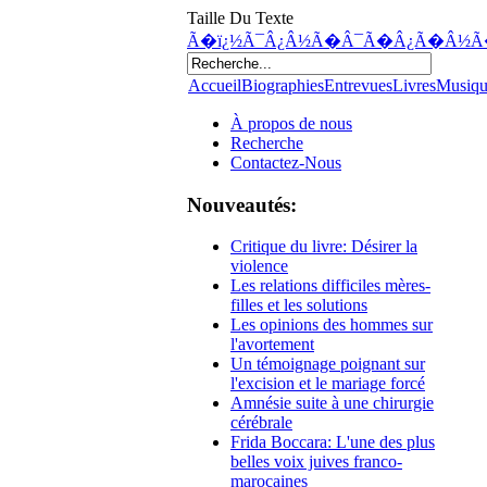
Taille Du Texte
Ã�ï¿½Ã¯Â¿Â½Ã�Â¯Ã�Â¿Ã�Â½Ã
Accueil
Biographies
Entrevues
Livres
Musiq
À propos de nous
Recherche
Contactez-Nous
Nouveautés:
Critique du livre: Désirer la
violence
Les relations difficiles mères-
filles et les solutions
Les opinions des hommes sur
l'avortement
Un témoignage poignant sur
l'excision et le mariage forcé
Amnésie suite à une chirurgie
cérébrale
Frida Boccara: L'une des plus
belles voix juives franco-
marocaines