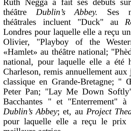
Ruth Negga a fait ses débuts sur
théâtre
Dublin’s Abbey.
Ses nom
théâtrales incluent "Duck" au
R
Londres pour laquelle elle a reçu u
Olivier, "Playboy of the West
«Hamlet» au théâtre national; "Phèd
national, pour laquelle elle a été
Charleson, remis annuellement aux j
classique en Grande-Bretagne; " Œ
Peter Pan; "Lay Me Down Softly"
Bacchantes " et "Enterrement" à 
Dublin’s Abbey
; et, au
Project Thea
pour laquelle elle a reçu le prix