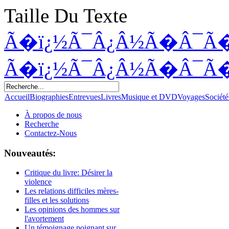
Taille Du Texte
Ã�ï¿½Ã¯Â¿Â½Ã�Â¯Ã
Ã�ï¿½Ã¯Â¿Â½Ã�Â¯Ã
Accueil
Biographies
Entrevues
Livres
Musique et DVD
Voyages
Société
À propos de nous
Recherche
Contactez-Nous
Nouveautés:
Critique du livre: Désirer la
violence
Les relations difficiles mères-
filles et les solutions
Les opinions des hommes sur
l'avortement
Un témoignage poignant sur