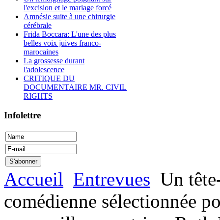
l'excision et le mariage forcé
Amnésie suite à une chirurgie
cérébrale
Frida Boccara: L'une des plus
belles voix juives franco-
marocaines
La grossesse durant
l'adolescence
CRITIQUE DU
DOCUMENTAIRE MR. CIVIL
RIGHTS
Infolettre
Accueil
Entrevues
Un tête-
comédienne sélectionnée po