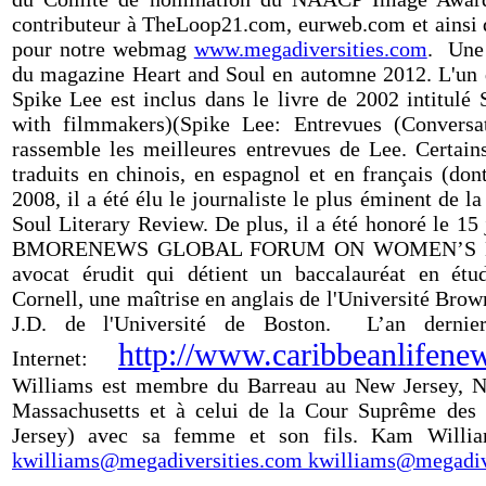
contributeur à TheLoop21.com, eurweb.com et ainsi d
pour notre webmag
www.megadiversities.com
. Une 
du magazine Heart and Soul en automne 2012. L'un 
Spike Lee est inclus dans le livre de 2002 intitulé
with filmmakers)
(Spike Lee: Entrevues (Conversat
rassemble les meilleures entrevues de Lee. Certai
traduits en chinois, en espagnol et en français (don
2008, il a été élu le journaliste le plus éminent de l
Soul Literary Review. De plus, il a été honoré le 15
BMORENEWS GLOBAL FORUM ON WOMEN’S EMP
avocat érudit qui détient un baccalauréat en étud
Cornell, une maîtrise en anglais de l'Université Bro
J.D. de l'Université de Boston.
L’an dernie
http://www.caribbeanlifene
Internet:
Williams est membre du Barreau au New Jersey, Ne
Massachusetts et à celui de la Cour Suprême des É
Jersey) avec sa femme et son fils. Kam Willia
kwilliams@megadiversities.com
kwilliams@megadiv