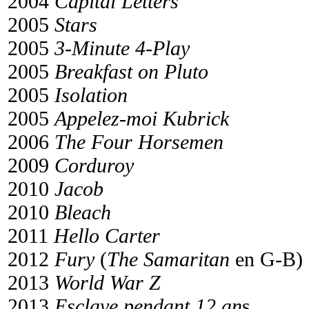
2004
Capital Letters
2005
Stars
2005
3-Minute 4-Play
2005
Breakfast on Pluto
2005
Isolation
2005
Appelez-moi Kubrick
2006
The Four Horsemen
2009
Corduroy
2010
Jacob
2010
Bleach
2011
Hello Carter
2012
Fury
(
The Samaritan
en G-B)
2013
World War Z
2013
Esclave pendant 12 an
s