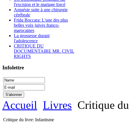
l'excision et le mariage forcé
Amnésie suite à une chirurgie
cérébrale
Frida Boccara: L'une des plus
belles voix juives franco-
marocaines
La grossesse durant
l'adolescence
CRITIQUE DU
DOCUMENTAIRE MR. CIVIL
RIGHTS
Infolettre
Accueil
Livres
Critique du
Critique du livre: Infantisme