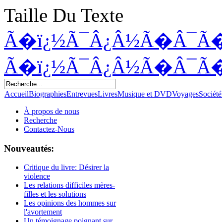
Taille Du Texte
Ã�ï¿½Ã¯Â¿Â½Ã�Â¯Ã
Ã�ï¿½Ã¯Â¿Â½Ã�Â¯Ã
Accueil
Biographies
Entrevues
Livres
Musique et DVD
Voyages
Société
À propos de nous
Recherche
Contactez-Nous
Nouveautés:
Critique du livre: Désirer la
violence
Les relations difficiles mères-
filles et les solutions
Les opinions des hommes sur
l'avortement
Un témoignage poignant sur