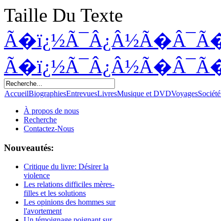
Taille Du Texte
Ã�ï¿½Ã¯Â¿Â½Ã�Â¯Ã
Ã�ï¿½Ã¯Â¿Â½Ã�Â¯Ã
Accueil
Biographies
Entrevues
Livres
Musique et DVD
Voyages
Société
À propos de nous
Recherche
Contactez-Nous
Nouveautés:
Critique du livre: Désirer la
violence
Les relations difficiles mères-
filles et les solutions
Les opinions des hommes sur
l'avortement
Un témoignage poignant sur