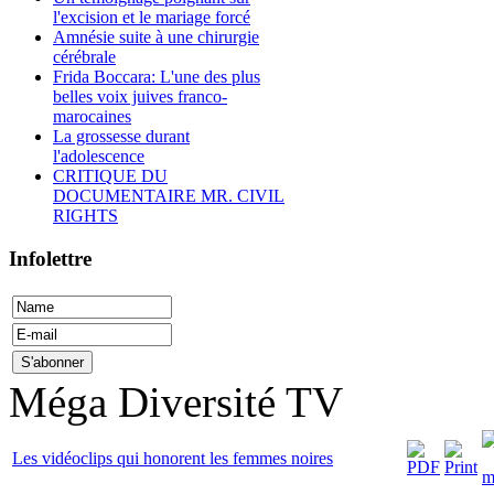
l'excision et le mariage forcé
Amnésie suite à une chirurgie
cérébrale
Frida Boccara: L'une des plus
belles voix juives franco-
marocaines
La grossesse durant
l'adolescence
CRITIQUE DU
DOCUMENTAIRE MR. CIVIL
RIGHTS
Infolettre
Méga Diversité TV
Les vidéoclips qui honorent les femmes noires