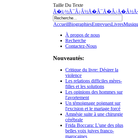
Taille Du Texte
Ã�ï¿½Ã¯Â¿Â½Ã�Â¯Ã�Â¿Ã�Â½Ã
Accueil
Biographies
Entrevues
Livres
Musiq
À propos de nous
Recherche
Contactez-Nous
Nouveautés:
Critique du livre: Désirer la
violence
Les relations difficiles mères-
filles et les solutions
Les opinions des hommes sur
l'avortement
Un témoignage poignant sur
l'excision et le mariage forcé
Amnésie suite à une chirurgie
cérébrale
Frida Boccara: L'une des plus
belles voix juives franco-
marocaines