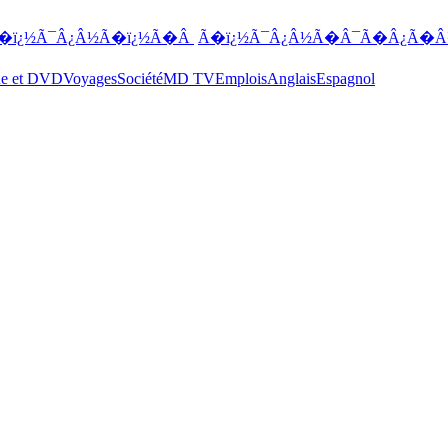
�ï¿½Ã¯Â¿Â½Ã�ï¿½Ã�Â
Ã�ï¿½Ã¯Â¿Â½Ã�Â¯Ã�Â¿Ã�Â
ue et DVD
Voyages
Société
MD TV
Emplois
Anglais
Espagnol