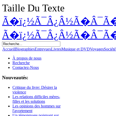
Taille Du Texte
Ã�ï¿½Ã¯Â¿Â½Ã�Â¯Ã
Ã�ï¿½Ã¯Â¿Â½Ã�Â¯Ã
Accueil
Biographies
Entrevues
Livres
Musique et DVD
Voyages
Société
À propos de nous
Recherche
Contactez-Nous
Nouveautés:
Critique du livre: Désirer la
violence
Les relations difficiles mères-
filles et les solutions
Les opinions des hommes sur
l'avortement
Un témoignage poignant sur