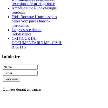
l'excision et le mariage forcé
Amnésie suite à une chirurgie
cérébrale
Frida Boccara: L'une des plus
belles voix juives franco-
marocaines
La grossesse durant
l'adolescence
CRITIQUE DU
DOCUMENTAIRE MR. CIVIL
RIGHTS
Infolettre
Quittées durant un cancer