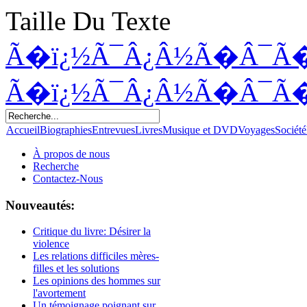
Taille Du Texte
Ã�ï¿½Ã¯Â¿Â½Ã�Â¯Ã
Ã�ï¿½Ã¯Â¿Â½Ã�Â¯Ã
Accueil
Biographies
Entrevues
Livres
Musique et DVD
Voyages
Société
À propos de nous
Recherche
Contactez-Nous
Nouveautés:
Critique du livre: Désirer la
violence
Les relations difficiles mères-
filles et les solutions
Les opinions des hommes sur
l'avortement
Un témoignage poignant sur