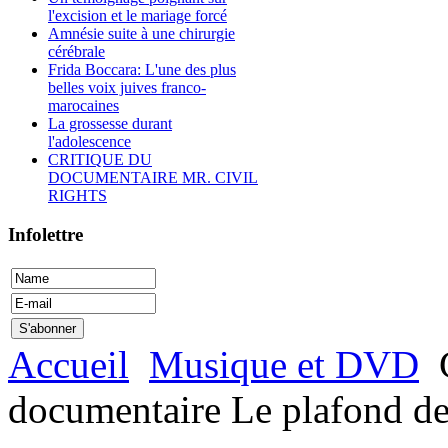
l'excision et le mariage forcé
Amnésie suite à une chirurgie
cérébrale
Frida Boccara: L'une des plus
belles voix juives franco-
marocaines
La grossesse durant
l'adolescence
CRITIQUE DU
DOCUMENTAIRE MR. CIVIL
RIGHTS
Infolettre
Accueil
Musique et DVD
C
documentaire Le plafond de