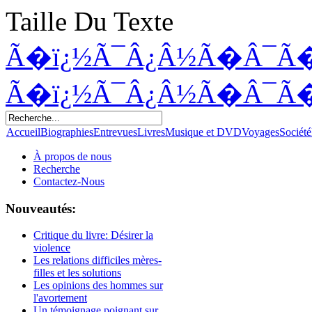
Taille Du Texte
Ã�ï¿½Ã¯Â¿Â½Ã�Â¯Ã
Ã�ï¿½Ã¯Â¿Â½Ã�Â¯Ã
Accueil
Biographies
Entrevues
Livres
Musique et DVD
Voyages
Société
À propos de nous
Recherche
Contactez-Nous
Nouveautés:
Critique du livre: Désirer la
violence
Les relations difficiles mères-
filles et les solutions
Les opinions des hommes sur
l'avortement
Un témoignage poignant sur