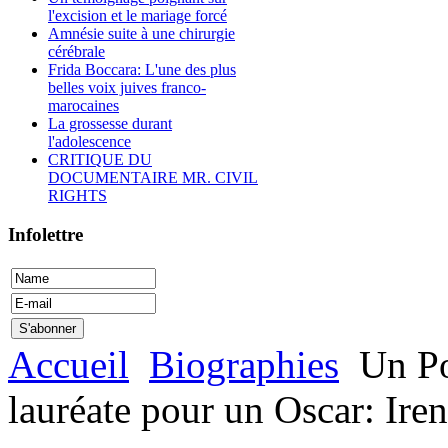
l'excision et le mariage forcé
Amnésie suite à une chirurgie
cérébrale
Frida Boccara: L'une des plus
belles voix juives franco-
marocaines
La grossesse durant
l'adolescence
CRITIQUE DU
DOCUMENTAIRE MR. CIVIL
RIGHTS
Infolettre
Accueil
Biographies
Un Por
lauréate pour un Oscar: Ire