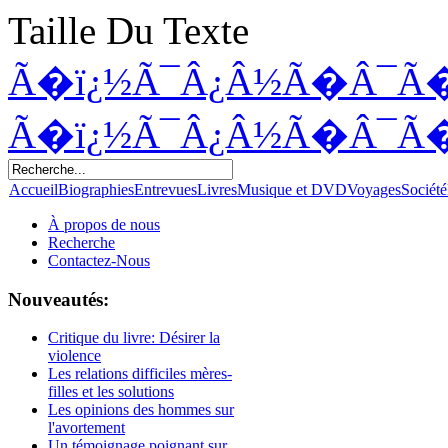
Taille Du Texte
Ã�ï¿½Ã¯Â¿Â½Ã�Â¯Ã
Ã�ï¿½Ã¯Â¿Â½Ã�Â¯Ã
Accueil
Biographies
Entrevues
Livres
Musique et DVD
Voyages
Société
À propos de nous
Recherche
Contactez-Nous
Nouveautés:
Critique du livre: Désirer la
violence
Les relations difficiles mères-
filles et les solutions
Les opinions des hommes sur
l'avortement
Un témoignage poignant sur