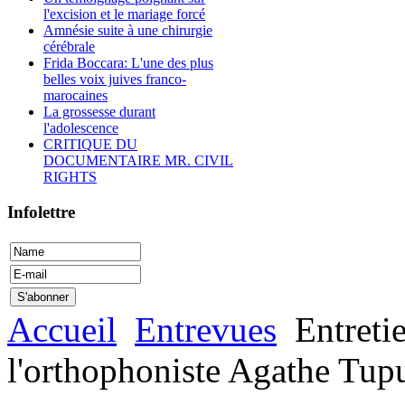
l'excision et le mariage forcé
Amnésie suite à une chirurgie
cérébrale
Frida Boccara: L'une des plus
belles voix juives franco-
marocaines
La grossesse durant
l'adolescence
CRITIQUE DU
DOCUMENTAIRE MR. CIVIL
RIGHTS
Infolettre
Accueil
Entrevues
Entretie
l'orthophoniste Agathe Tup