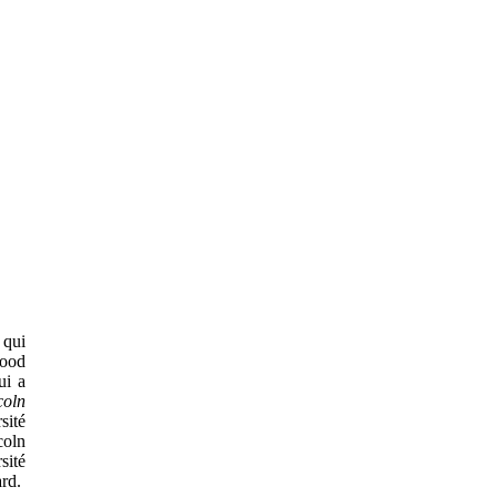
 qui
good
ui a
coln
sité
coln
sité
ard.