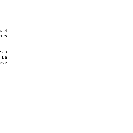
s et
eurs
e en
. La
ésie