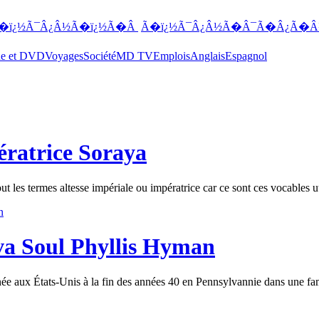
�ï¿½Ã¯Â¿Â½Ã�ï¿½Ã�Â
Ã�ï¿½Ã¯Â¿Â½Ã�Â¯Ã�Â¿Ã�Â
ue et DVD
Voyages
Société
MD TV
Emplois
Anglais
Espagnol
ératrice Soraya
ut les termes altesse impériale ou impératrice car ce sont ces vocables ut
iva Soul Phyllis Hyman
ux États-Unis à la fin des années 40 en Pennsylvannie dans une fami