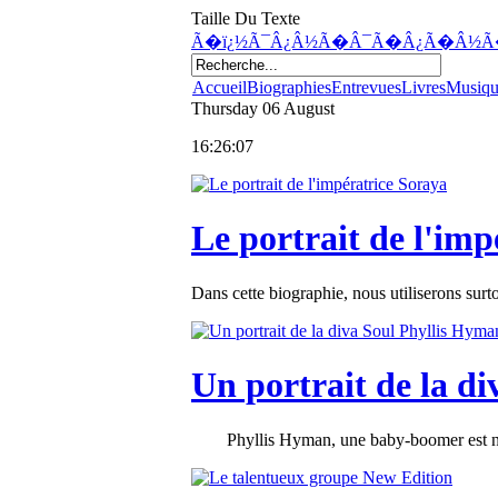
Taille Du Texte
Ã�ï¿½Ã¯Â¿Â½Ã�Â¯Ã�Â¿Ã�Â½Ã
Accueil
Biographies
Entrevues
Livres
Musiq
Thursday
06
August
16:26:07
Le portrait de l'imp
Dans cette biographie, nous utiliserons surto
Un portrait de la d
Phyllis Hyman, une baby-boomer est née a