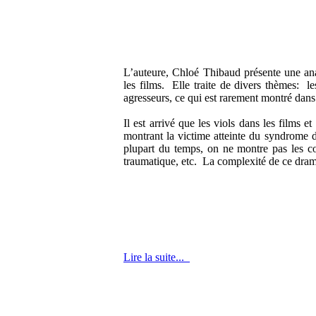
L’auteure, Chloé Thibaud présente une anal
les films. Elle traite de divers thèmes: l
agresseurs, ce qui est rarement montré dans
Il est arrivé que les viols dans les films et
montrant la victime atteinte du syndrome d
plupart du temps, on ne montre pas les c
traumatique, etc. La complexité de ce drame
Lire la suite...