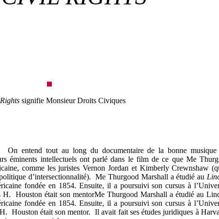
 Rights
signifie Monsieur Droits Civiques
. On entend tout au long du documentaire de la bonne musique
urs éminents intellectuels ont parlé dans le film de ce que Me Thur
ricaine, comme les juristes Vernon Jordan et Kimberly Crewnshaw (q
politique d’intersectionnalité). Me Thurgood Marshall a étudié au
Lin
éricaine fondée en 1854. Ensuite, il a poursuivi son cursus à l’Univer
s H. Houston était son mentorMe Thurgood Marshall a étudié au Lin
éricaine fondée en 1854. Ensuite, il a poursuivi son cursus à l’Univer
. Houston était son mentor. Il avait fait ses études juridiques à Harv