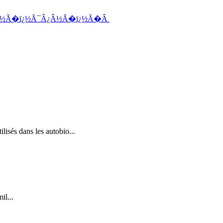
½Ã�ï¿½Ã¯Â¿Â½Ã�ï¿½Ã�Â
ilisés dans les autobio...
l...