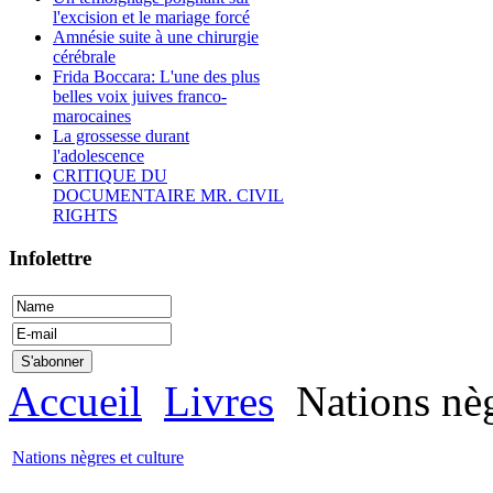
l'excision et le mariage forcé
Amnésie suite à une chirurgie
cérébrale
Frida Boccara: L'une des plus
belles voix juives franco-
marocaines
La grossesse durant
l'adolescence
CRITIQUE DU
DOCUMENTAIRE MR. CIVIL
RIGHTS
Infolettre
Accueil
Livres
Nations nèg
Nations nègres et culture