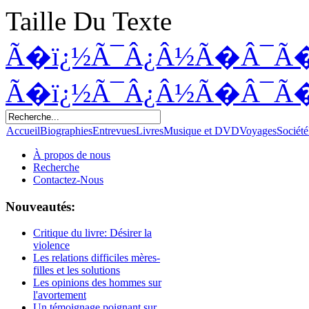
Taille Du Texte
Ã�ï¿½Ã¯Â¿Â½Ã�Â¯Ã
Ã�ï¿½Ã¯Â¿Â½Ã�Â¯Ã
Accueil
Biographies
Entrevues
Livres
Musique et DVD
Voyages
Société
À propos de nous
Recherche
Contactez-Nous
Nouveautés:
Critique du livre: Désirer la
violence
Les relations difficiles mères-
filles et les solutions
Les opinions des hommes sur
l'avortement
Un témoignage poignant sur