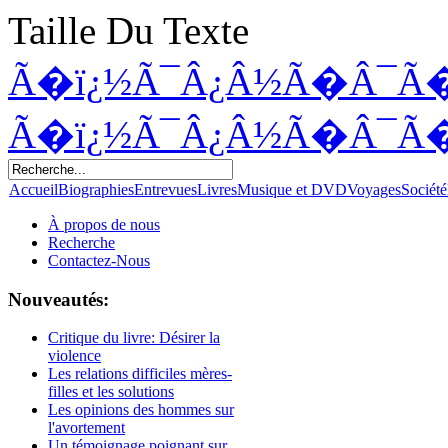
Taille Du Texte
Ã�ï¿½Ã¯Â¿Â½Ã�Â¯Ã
Ã�ï¿½Ã¯Â¿Â½Ã�Â¯Ã
Accueil
Biographies
Entrevues
Livres
Musique et DVD
Voyages
Société
À propos de nous
Recherche
Contactez-Nous
Nouveautés:
Critique du livre: Désirer la
violence
Les relations difficiles mères-
filles et les solutions
Les opinions des hommes sur
l'avortement
Un témoignage poignant sur