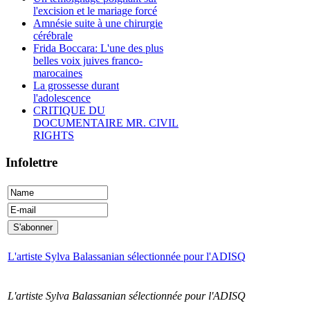
l'excision et le mariage forcé
Amnésie suite à une chirurgie
cérébrale
Frida Boccara: L'une des plus
belles voix juives franco-
marocaines
La grossesse durant
l'adolescence
CRITIQUE DU
DOCUMENTAIRE MR. CIVIL
RIGHTS
Infolettre
L'artiste Sylva Balassanian sélectionnée pour l'ADISQ
L'artiste Sylva Balassanian sélectionnée pour l'ADISQ