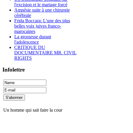
l'excision et le mariage forcé
Amnésie suite à une chirurgie
cérébrale
Frida Boccara: L'une des plus
belles voix juives franco-
marocaines
La grossesse durant
l'adolescence
CRITIQUE DU
DOCUMENTAIRE MR. CIVIL
RIGHTS
Infolettre
Un homme qui sait faire la cour