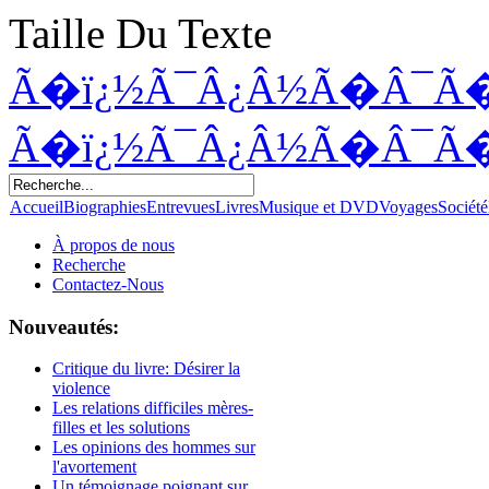
Taille Du Texte
Ã�ï¿½Ã¯Â¿Â½Ã�Â¯Ã
Ã�ï¿½Ã¯Â¿Â½Ã�Â¯Ã
Accueil
Biographies
Entrevues
Livres
Musique et DVD
Voyages
Société
À propos de nous
Recherche
Contactez-Nous
Nouveautés:
Critique du livre: Désirer la
violence
Les relations difficiles mères-
filles et les solutions
Les opinions des hommes sur
l'avortement
Un témoignage poignant sur