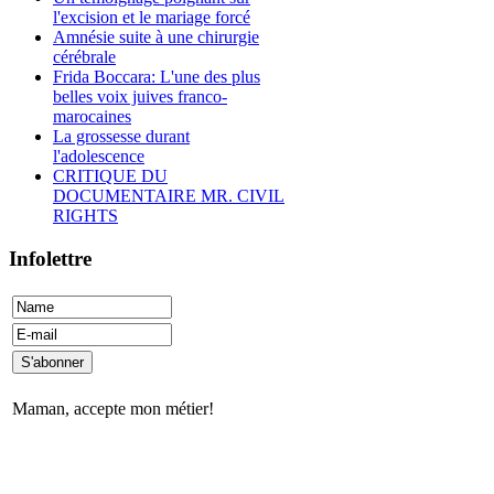
l'excision et le mariage forcé
Amnésie suite à une chirurgie
cérébrale
Frida Boccara: L'une des plus
belles voix juives franco-
marocaines
La grossesse durant
l'adolescence
CRITIQUE DU
DOCUMENTAIRE MR. CIVIL
RIGHTS
Infolettre
Maman, accepte mon métier!