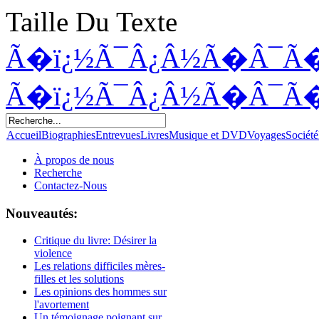
Taille Du Texte
Ã�ï¿½Ã¯Â¿Â½Ã�Â¯Ã
Ã�ï¿½Ã¯Â¿Â½Ã�Â¯Ã
Accueil
Biographies
Entrevues
Livres
Musique et DVD
Voyages
Société
À propos de nous
Recherche
Contactez-Nous
Nouveautés:
Critique du livre: Désirer la
violence
Les relations difficiles mères-
filles et les solutions
Les opinions des hommes sur
l'avortement
Un témoignage poignant sur