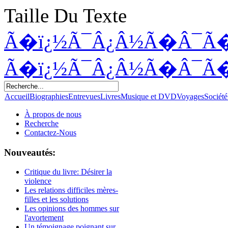
Taille Du Texte
Ã�ï¿½Ã¯Â¿Â½Ã�Â¯Ã
Ã�ï¿½Ã¯Â¿Â½Ã�Â¯Ã
Accueil
Biographies
Entrevues
Livres
Musique et DVD
Voyages
Société
À propos de nous
Recherche
Contactez-Nous
Nouveautés:
Critique du livre: Désirer la
violence
Les relations difficiles mères-
filles et les solutions
Les opinions des hommes sur
l'avortement
Un témoignage poignant sur