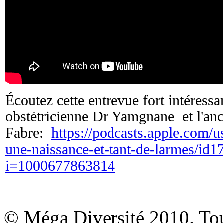
Écoutez cette entrevue fort intéress
obstétricienne Dr Yamgnane et l'an
Fabre:
https://podcasts.apple.com/u
une-naissance-et-tant-de-larmes/id
i=1000677863814
© Méga Diversité 2010. Tous