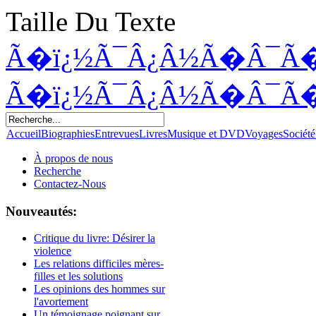
Taille Du Texte
Ã�ï¿½Ã¯Â¿Â½Ã�Â¯Ã
Ã�ï¿½Ã¯Â¿Â½Ã�Â¯Ã
Accueil
Biographies
Entrevues
Livres
Musique et DVD
Voyages
Société
À propos de nous
Recherche
Contactez-Nous
Nouveautés:
Critique du livre: Désirer la
violence
Les relations difficiles mères-
filles et les solutions
Les opinions des hommes sur
l'avortement
Un témoignage poignant sur