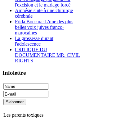
l'excision et le mariage forcé
Amnésie suite à une chirurgie
cérébrale
Frida Boccara: L'une des plus
belles voix juives franco-
marocaines
La grossesse durant
l'adolescence
CRITIQUE DU
DOCUMENTAIRE MR. CIVIL
RIGHTS
Infolettre
Les parents toxiques