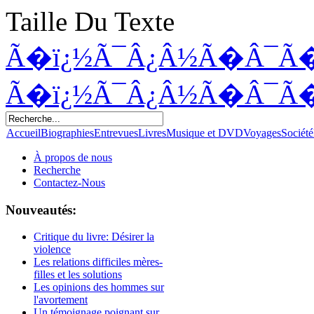
Taille Du Texte
Ã�ï¿½Ã¯Â¿Â½Ã�Â¯Ã
Ã�ï¿½Ã¯Â¿Â½Ã�Â¯Ã
Accueil
Biographies
Entrevues
Livres
Musique et DVD
Voyages
Société
À propos de nous
Recherche
Contactez-Nous
Nouveautés:
Critique du livre: Désirer la
violence
Les relations difficiles mères-
filles et les solutions
Les opinions des hommes sur
l'avortement
Un témoignage poignant sur