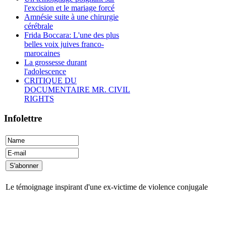
l'excision et le mariage forcé
Amnésie suite à une chirurgie
cérébrale
Frida Boccara: L'une des plus
belles voix juives franco-
marocaines
La grossesse durant
l'adolescence
CRITIQUE DU
DOCUMENTAIRE MR. CIVIL
RIGHTS
Infolettre
Le témoignage inspirant d'une ex-victime de violence conjugale