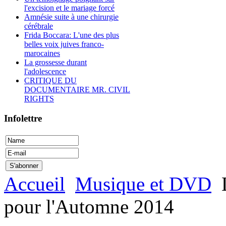
l'excision et le mariage forcé
Amnésie suite à une chirurgie
cérébrale
Frida Boccara: L'une des plus
belles voix juives franco-
marocaines
La grossesse durant
l'adolescence
CRITIQUE DU
DOCUMENTAIRE MR. CIVIL
RIGHTS
Infolettre
Accueil
Musique et DVD
L
pour l'Automne 2014