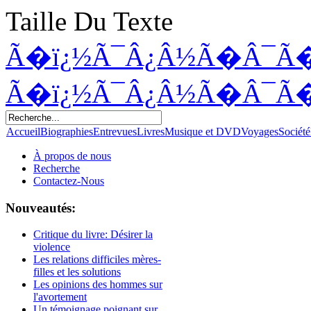
Taille Du Texte
Ã�ï¿½Ã¯Â¿Â½Ã�Â¯Ã
Ã�ï¿½Ã¯Â¿Â½Ã�Â¯Ã
Accueil
Biographies
Entrevues
Livres
Musique et DVD
Voyages
Société
À propos de nous
Recherche
Contactez-Nous
Nouveautés:
Critique du livre: Désirer la
violence
Les relations difficiles mères-
filles et les solutions
Les opinions des hommes sur
l'avortement
Un témoignage poignant sur