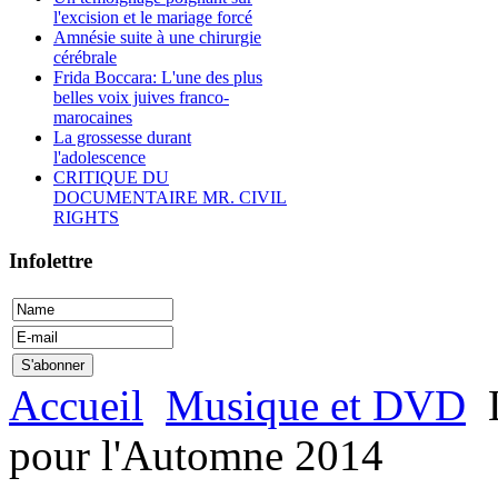
l'excision et le mariage forcé
Amnésie suite à une chirurgie
cérébrale
Frida Boccara: L'une des plus
belles voix juives franco-
marocaines
La grossesse durant
l'adolescence
CRITIQUE DU
DOCUMENTAIRE MR. CIVIL
RIGHTS
Infolettre
Accueil
Musique et DVD
pour l'Automne 2014