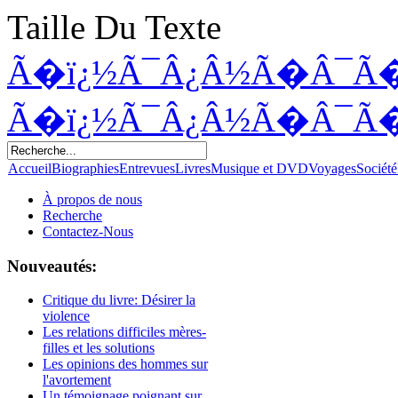
Taille Du Texte
Ã�ï¿½Ã¯Â¿Â½Ã�Â¯Ã
Ã�ï¿½Ã¯Â¿Â½Ã�Â¯Ã
Accueil
Biographies
Entrevues
Livres
Musique et DVD
Voyages
Société
À propos de nous
Recherche
Contactez-Nous
Nouveautés:
Critique du livre: Désirer la
violence
Les relations difficiles mères-
filles et les solutions
Les opinions des hommes sur
l'avortement
Un témoignage poignant sur