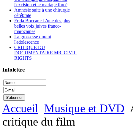
l'excision et le mariage forcé
Amnésie suite à une chirurgie
cérébrale
Frida Boccara: L'une des plus
belles voix juives franco-
marocaines
La grossesse durant
l'adolescence
CRITIQUE DU
DOCUMENTAIRE MR. CIVIL
RIGHTS
Infolettre
Accueil
Musique et DVD
A
critique du film