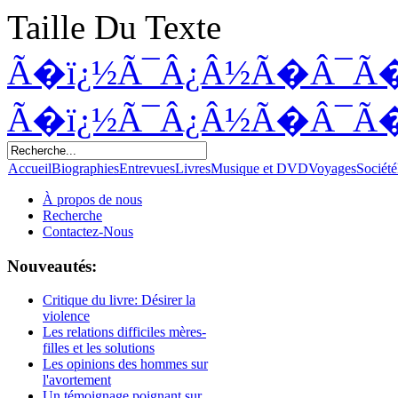
Taille Du Texte
Ã�ï¿½Ã¯Â¿Â½Ã�Â¯Ã
Ã�ï¿½Ã¯Â¿Â½Ã�Â¯Ã
Accueil
Biographies
Entrevues
Livres
Musique et DVD
Voyages
Société
À propos de nous
Recherche
Contactez-Nous
Nouveautés:
Critique du livre: Désirer la
violence
Les relations difficiles mères-
filles et les solutions
Les opinions des hommes sur
l'avortement
Un témoignage poignant sur