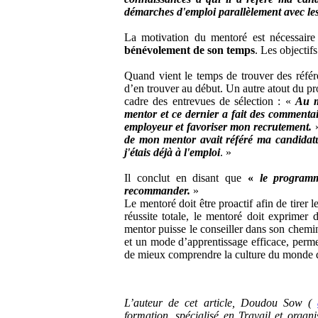
démarches d'emploi parallèlement avec l
La motivation du mentoré est nécessaire
bénévolement de son temps
. Les objectif
Quand vient le temps de trouver des référ
d’en trouver au début. Un autre atout du pr
cadre des entrevues de sélection : «
Au m
mentor et ce dernier a fait des commentai
employeur et favoriser mon recrutement.
de mon mentor avait référé ma candidatu
j'étais déjà à l'emploi
. »
Il conclut en disant que
«
le programm
recommander.
»
Le mentoré doit être proactif afin de tire
réussite totale, le mentoré doit exprimer
mentor puisse le conseiller dans son chemi
et un mode d’apprentissage efficace, perme
de mieux comprendre la culture du monde d
L’auteur de cet article, Doudou Sow (
formation, spécialisé en Travail et organ