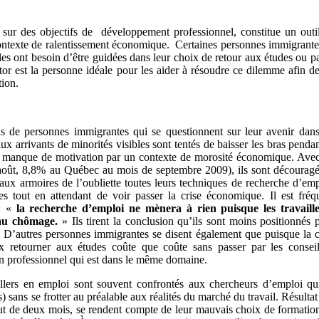
 sur des objectifs de développement professionnel, constitue un outi
ontexte de ralentissement économique. Certaines personnes immigrante
les ont besoin d’être guidées dans leur choix de retour aux études ou pa
r est la personne idéale pour les aider à résoudre ce dilemme afin de
tion.
ls de personnes immigrantes qui se questionnent sur leur avenir dan
 arrivants de minorités visibles sont tentés de baisser les bras pendan
leur manque de motivation par un contexte de morosité économique. Ave
oût, 8,8% au Québec au mois de septembre 2009), ils sont découragé
 aux armoires de l’oubliette toutes leurs techniques de recherche d’emp
es tout en attendant de voir passer la crise économique. Il est fréq
 : «
la recherche d’emploi ne mènera à rien puisque les travaill
 au chômage.
» Ils tirent la conclusion qu’ils sont moins positionnés 
. D’autres personnes immigrantes se disent également que puisque la c
x retourner aux études coûte que coûte sans passer par les conseil
un professionnel qui est dans le même domaine.
illers en emploi sont souvent confrontés aux chercheurs d’emploi qu
 sans se frotter au préalable aux réalités du marché du travail. Résultat
ut de deux mois, se rendent compte de leur mauvais choix de formatio