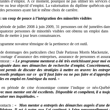
tunités d’emploi. À ce moment, pourquoi ne pas utiliser les services 
ère ou leur objectif d’emploi. La valorisation du diplôme québécois qui
r des personnes ayant fait le même choix de carrière.
un coup de pouce à l’intégration des minorités visibles
période de juillet 2008 à juin 2009, 31 personnes ont été jumelées dan
quatorze personnes de minorités visibles ont obtenu un emploi dans 
fin de mettre à jour leurs connaissances.
rogramme novateur témoigne de la pertinence de cet outil.
e de dommages des particuliers chez Dale Parizeau Morris Mackenzie,
courtage d’assurance des entreprises, assurance de personnes et assur
ntorat : «
Le programme mentorat a été très enrichissant pour moi e
r ajoutée dans mes démarches de recherche d'emploi. Concrètement,
t permis de discuter des stratégies à mettre en œuvre: les entrepr
conseils pratiques sur ce qu'il faut faire ou ne pas faire et d'approfo
elles en emploi en Amérique du nord.
»
te en période de crise économique comme l’indique ce néo-Québé
ec mon mentor ont été excellents. Disponible et compétent, il a touj
paiser mes inquiétudes.
»
contacts : «
Mon mentor a entrepris des démarches auprès d'une de
idature. Il est à noter que
j'ai continué à faire perso
nnellement