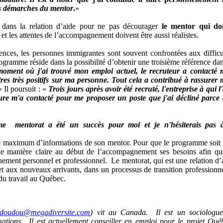
es démarches du mentor
.
»
 dans la relation d’aide pour ne pas décourager
le mentor qui do
s et les attentes de l’accompagnement doivent être aussi réalistes.
ences, les personnes immigrantes sont souvent confrontées aux difficu
ogramme réside dans la possibilité d’obtenir une troisième référence dan
oment où j'ai trouvé mon emploi actuel, le recruteur a contacté
res très positifs sur ma personne. Tout cela a contribué à rassurer
»
Il poursuit
: «
Trois jours après avoir été recruté, l'entreprise à qui l
re m'a contacté pour me proposer un poste que j'ai décliné parce
e mentorat a été un succès pour moi et je n'hésiterais pas 
r le maximum d’informations de son mentor. Pour que le programme soit
 de manière claire au début de l’accompagnement ses besoins afin qu
nement personnel et professionnel. Le mentorat, qui est une relation d’
t aux nouveaux arrivants, dans un processus de transition professionne
u travail au Québec.
doudou@megadiversite.com
) vit au Canada. Il est un sociologu
isations. Il est actuellement conseiller en emploi pour le projet Qué