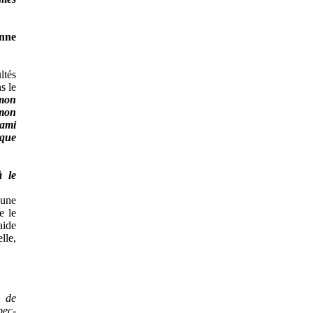
nne
ltés
s le
 mon
 mon
'ami
 que
à le
 une
e le
aide
lle,
e de
bec-