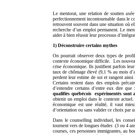
Le mentorat, une relation de soutien axée
perfectionnement incontournable dans le c
retrouvent souvent dans une situation où el
recherche d’un emploi permanent. Le mento
aider à bien réussir leur processus d’intégra
1) Déconstruire certains mythes
On pourrait observer deux types de profi
contexte économique difficile. Les nouveaux
crise économique. Ils justifient parfois 
taux de chômage élevé (9,1 % au mois d’a
perdent leur estime de soi et rangent ainsi
Certains restent dans des emplois précair
d’entendre certains d’entre eux dire que
qualifiés québécois expérimentés sont
obtenir un emploi dans le contexte actuel
économique est une réalité, il vaut mieu
d’orientation ou sans valider ce choix par 
Dans le counselling individuel, les conse
tournent vers de longues études (3 ou 4 ans)
courses, ces personnes immigrantes, au bo