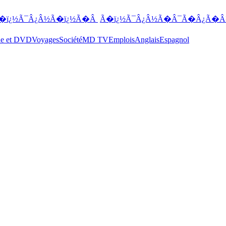
�ï¿½Ã¯Â¿Â½Ã�ï¿½Ã�Â
Ã�ï¿½Ã¯Â¿Â½Ã�Â¯Ã�Â¿Ã�Â
ue et DVD
Voyages
Société
MD TV
Emplois
Anglais
Espagnol