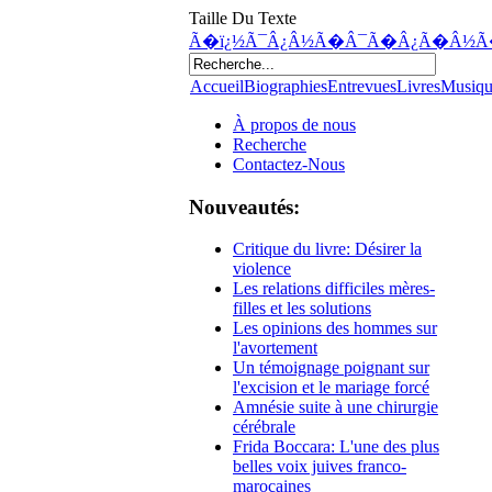
Taille Du Texte
Ã�ï¿½Ã¯Â¿Â½Ã�Â¯Ã�Â¿Ã�Â½Ã
Accueil
Biographies
Entrevues
Livres
Musiq
À propos de nous
Recherche
Contactez-Nous
Nouveautés:
Critique du livre: Désirer la
violence
Les relations difficiles mères-
filles et les solutions
Les opinions des hommes sur
l'avortement
Un témoignage poignant sur
l'excision et le mariage forcé
Amnésie suite à une chirurgie
cérébrale
Frida Boccara: L'une des plus
belles voix juives franco-
marocaines