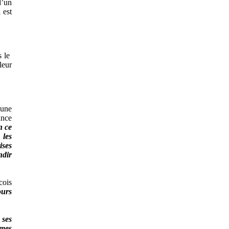
d’un
 est
s le
leur
 une
ance
n ce
 les
ises
ndir
cois
ours
 ses
 mes