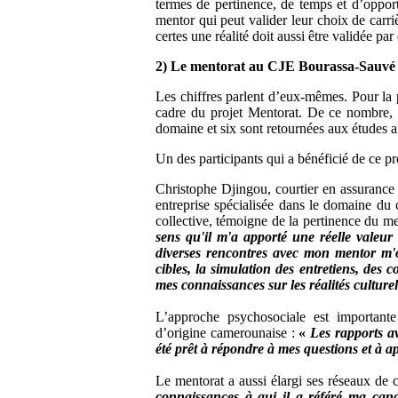
termes de pertinence, de temps et d’oppor
mentor qui peut valider leur choix de carri
certes une réalité doit aussi être validée pa
2) Le mentorat au CJE Bourassa-Sauvé : 
Les chiffres parlent d’eux-mêmes. Pour la 
cadre du projet Mentorat. De ce nombre, 
domaine et six sont retournées aux études a
Un des participants qui a bénéficié de ce p
Christophe Djingou, courtier en assuranc
entreprise spécialisée dans le domaine du 
collective, témoigne de la pertinence du me
sens qu'il m'a apporté une réelle valeu
diverses rencontres avec mon mentor m'on
cibles, la simulation des entretiens, des 
mes connaissances sur les réalités cultur
L’approche psychosociale est importan
d’origine camerounaise :
«
Les rapports av
été prêt à répondre à mes questions et à a
Le mentorat a aussi élargi ses réseaux de 
connaissances à qui il a référé ma cand