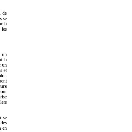
l de
s se
r la
 les
s un
t la
c un
s et
loi.
uent
eurs
pour
rise
lers
i se
 des
n en